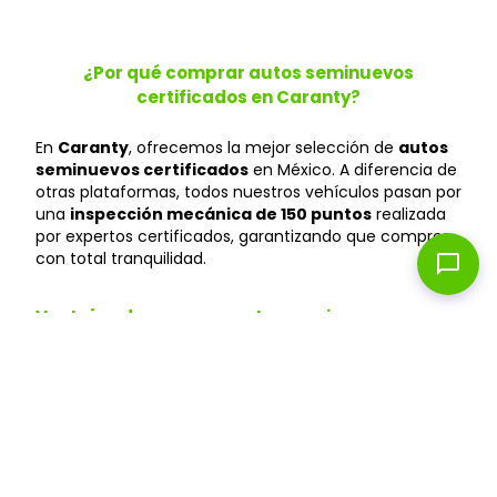
¿Por qué comprar autos seminuevos
certificados en Caranty?
En
Caranty
, ofrecemos la mejor selección de
autos
seminuevos certificados
en México. A diferencia de
otras plataformas, todos nuestros vehículos pasan por
una
inspección mecánica de 150 puntos
realizada
por expertos certificados, garantizando que compres
con total tranquilidad.
chat_bubble
Ventajas de comprar autos seminuevos vs
autos nuevos
Ahorra hasta un 40%
: Los autos seminuevos
pierden menos valor y te permiten acceder a
modelos premium a precios más accesibles que
en agencias.
Depreciación menor
: Un auto seminuevo ya