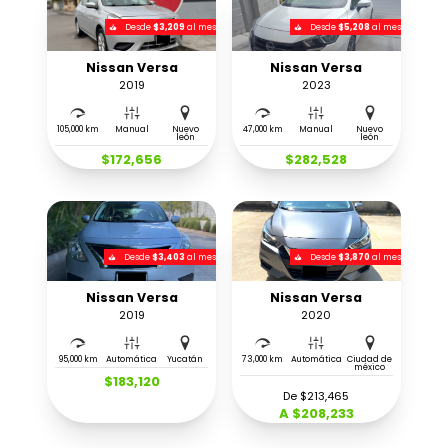
Desde
$3,209
al mes
Desde
$5,208
al mes
Nissan Versa
Nissan Versa
2019
2023
105,000 km
Manual
Nuevo
47,000 km
Manual
Nuevo
león
león
$172,656
$282,528
Desde
$3,403
al mes
Desde
$3,870
al mes
Nissan Versa
Nissan Versa
2019
2020
95,000 km
Automática
Yucatán
73,000 km
Automática
Ciudad de
méxico
$183,120
De $213,465
A $208,233