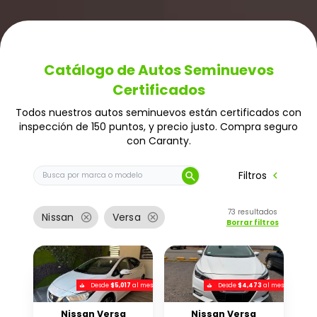
Catálogo de Autos Seminuevos
Certificados
Todos nuestros autos seminuevos están certificados con
inspección de 150 puntos, y precio justo. Compra seguro
con Caranty.
Buscar auto por marca o modelo
chevron_left
Filtros
search
73
resultados
cancel
cancel
Nissan
Versa
Borrar filtros
Desde
$5,017
al mes
Desde
$4,473
al mes
Nissan Versa
Nissan Versa