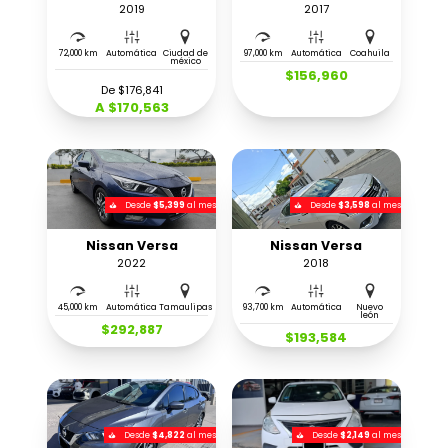
2019
2017
72,000 km
Automática
Ciudad de
97,000 km
Automática
Coahuila
méxico
$156,960
De $176,841
A $170,563
Desde
$5,399
al mes
Desde
$3,598
al mes
Nissan Versa
Nissan Versa
2022
2018
45,000 km
Automática
Tamaulipas
93,700 km
Automática
Nuevo
león
$292,887
$193,584
Desde
$4,822
al mes
Desde
$2,149
al mes