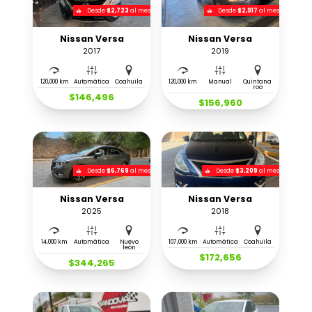
Desde
$2,723
al mes
Desde
$2,917
al mes
Nissan Versa
Nissan Versa
2017
2019
120,000 km
Automática
Coahuila
120,000 km
Manual
Quintana
roo
$146,496
$156,960
Desde
$6,769
al mes
Desde
$3,209
al mes
Nissan Versa
Nissan Versa
2025
2018
14,000 km
Automática
Nuevo
107,000 km
Automática
Coahuila
león
$172,656
$344,265