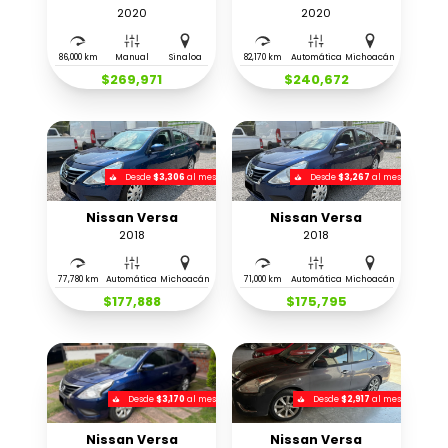
2020
2020
86,000 km
Manual
Sinaloa
82,170 km
Automática
Michoacán
$269,971
$240,672
Desde
$3,306
al mes
Desde
$3,267
al mes
Nissan Versa
Nissan Versa
2018
2018
77,780 km
Automática
Michoacán
71,000 km
Automática
Michoacán
$177,888
$175,795
Desde
$3,170
al mes
Desde
$2,917
al mes
Nissan Versa
Nissan Versa