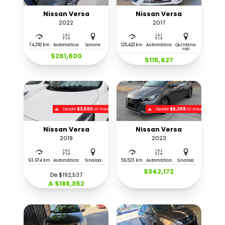
Nissan Versa
Nissan Versa
2022
2017
74,292 km
Automática
Sonora
125,422 km
Automática
Quintana
roo
$261,600
$115,627
Desde
$3,500
al mes
Desde
$6,308
al mes
Nissan Versa
Nissan Versa
2019
2023
63,974 km
Automática
Sinaloa
59,523 km
Automática
Sinaloa
$342,172
De $192,537
A $188,352