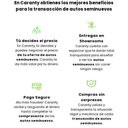
En Caranty obtienes los mejores beneficios
para la transacción de autos seminuevos
Entregas en
Tú decides el precio
Showrooms
En Caranty, tú decides y
Caranty cuenta con
puedes negociar el precio
espacios que te darán total
de tu oferta de autos
tranquilidad para enseñar
seminuevos.
Caranty te
o ver los
autos
da más valor por tu dinero.
seminuevos
sin correr
ningún riesgo.
Compras sin
Pago Seguro
sorpresas
¡No más fraudes! Caranty
Caranty valida y
recibe y resguarda el dinero
transparenta la situación
hasta completar la
legal y mecánica de cada
compraventa
de los
transacción de autos
autos seminuevos.
seminuevos.