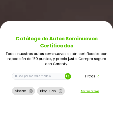
Catálogo de Autos Seminuevos
Certificados
Todos nuestros autos seminuevos están certificados con
inspección de 150 puntos, y precio justo. Compra seguro
con Caranty.
Buscar auto por marca o modelo
chevron_left
Filtros
search
cancel
cancel
Nissan
King Cab
Borrar filtros