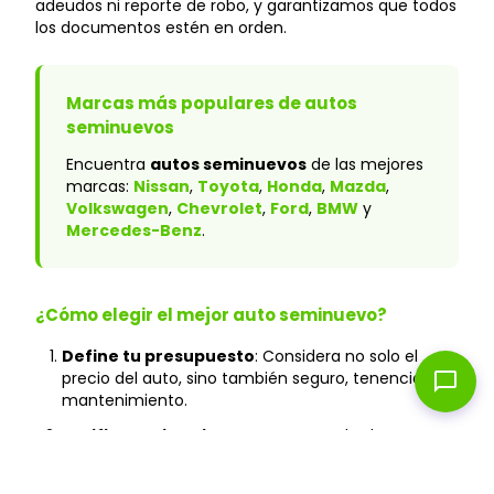
adeudos ni reporte de robo, y garantizamos que todos
los documentos estén en orden.
Marcas más populares de autos
seminuevos
Encuentra
autos seminuevos
de las mejores
marcas:
Nissan
,
Toyota
,
Honda
,
Mazda
,
Volkswagen
,
Chevrolet
,
Ford
,
BMW
y
Mercedes-Benz
.
¿Cómo elegir el mejor auto seminuevo?
Define tu presupuesto
: Considera no solo el
chat_bubble
precio del auto, sino también seguro, tenencia y
mantenimiento.
Verifica el historial
: En Caranty, todos los autos
cuentan con historial verificado y sin accidentes
graves.