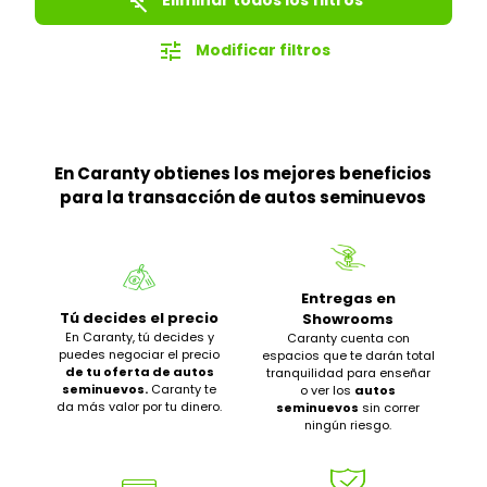
filter_list_off
tune
Modificar filtros
En Caranty obtienes los mejores beneficios
para la transacción de autos seminuevos
Entregas en
Tú decides el precio
Showrooms
En Caranty, tú decides y
Caranty cuenta con
puedes negociar el precio
espacios que te darán total
de tu oferta de autos
tranquilidad para enseñar
seminuevos.
Caranty te
o ver los
autos
da más valor por tu dinero.
seminuevos
sin correr
ningún riesgo.