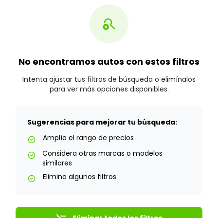
search_off
No encontramos autos con estos filtros
Intenta ajustar tus filtros de búsqueda o elimínalos
para ver más opciones disponibles.
Sugerencias para mejorar tu búsqueda:
Amplía el rango de precios
check_circle
Considera otras marcas o modelos
check_circle
similares
Elimina algunos filtros
check_circle
Eliminar todos los filtros