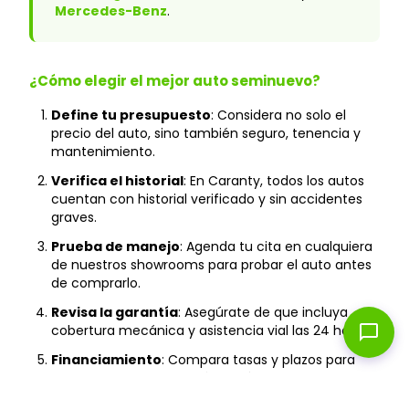
Mercedes-Benz
.
¿Cómo elegir el mejor auto seminuevo?
Define tu presupuesto
: Considera no solo el
precio del auto, sino también seguro, tenencia y
mantenimiento.
Verifica el historial
: En Caranty, todos los autos
cuentan con historial verificado y sin accidentes
graves.
Prueba de manejo
: Agenda tu cita en cualquiera
de nuestros showrooms para probar el auto antes
de comprarlo.
Revisa la garantía
: Asegúrate de que incluya
chat_bubble
cobertura mecánica y asistencia vial las 24 horas.
Financiamiento
: Compara tasas y plazos para
encontrar la mejor opción según tu capacidad de
pago.