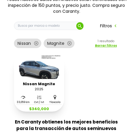
inspección de 150 puntos, y precio justo. Compra seguro
con Caranty.
Buscar auto por marca o modelo
chevron_left
Filtros
search
1
resultado
cancel
cancel
Nissan
Magnite
Borrar filtros
Nissan Magnite
2025
33,059 km
Cvt / Ivt
Tlaxcala
$340,000
En Caranty obtienes los mejores beneficios
para la transacción de autos seminuevos