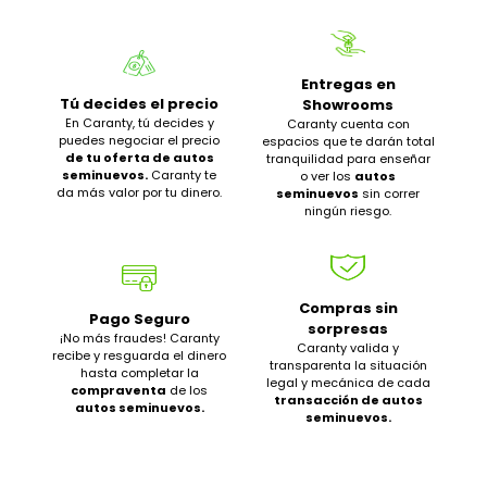
Entregas en
Tú decides el precio
Showrooms
En Caranty, tú decides y
Caranty cuenta con
puedes negociar el precio
espacios que te darán total
de tu oferta de autos
tranquilidad para enseñar
seminuevos.
Caranty te
o ver los
autos
da más valor por tu dinero.
seminuevos
sin correr
ningún riesgo.
Compras sin
Pago Seguro
sorpresas
¡No más fraudes! Caranty
Caranty valida y
recibe y resguarda el dinero
transparenta la situación
hasta completar la
legal y mecánica de cada
compraventa
de los
transacción de autos
autos seminuevos.
seminuevos.