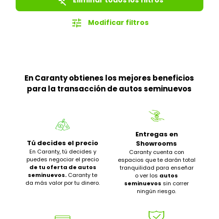
filter_list_off
tune
Modificar filtros
En Caranty obtienes los mejores beneficios
para la transacción de autos seminuevos
Entregas en
Tú decides el precio
Showrooms
En Caranty, tú decides y
Caranty cuenta con
puedes negociar el precio
espacios que te darán total
de tu oferta de autos
tranquilidad para enseñar
seminuevos.
Caranty te
o ver los
autos
da más valor por tu dinero.
seminuevos
sin correr
ningún riesgo.