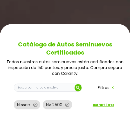
Catálogo de Autos Seminuevos
Certificados
Todos nuestros autos seminuevos están certificados con
inspección de 150 puntos, y precio justo. Compra seguro
con Caranty.
Buscar auto por marca o modelo
chevron_left
Filtros
search
cancel
cancel
Nissan
Nv 2500
Borrar filtros