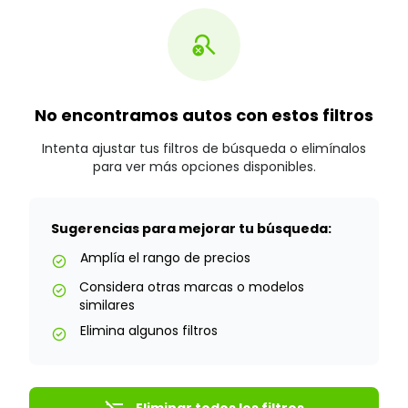
search_off
No encontramos autos con estos filtros
Intenta ajustar tus filtros de búsqueda o elimínalos
para ver más opciones disponibles.
Sugerencias para mejorar tu búsqueda:
Amplía el rango de precios
check_circle
Considera otras marcas o modelos
check_circle
similares
Elimina algunos filtros
check_circle
Eliminar todos los filtros