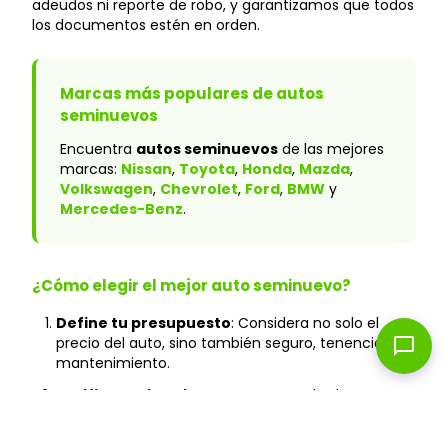
adeudos ni reporte de robo, y garantizamos que todos
los documentos estén en orden.
Marcas más populares de autos
seminuevos
Encuentra
autos seminuevos
de las mejores
marcas:
Nissan
,
Toyota
,
Honda
,
Mazda
,
Volkswagen
,
Chevrolet
,
Ford
,
BMW
y
Mercedes-Benz
.
¿Cómo elegir el mejor auto seminuevo?
Define tu presupuesto
: Considera no solo el
chat_bubble
precio del auto, sino también seguro, tenencia y
mantenimiento.
Verifica el historial
: En Caranty, todos los autos
cuentan con historial verificado y sin accidentes
graves.