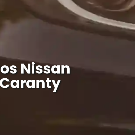
os Nissan
| Caranty