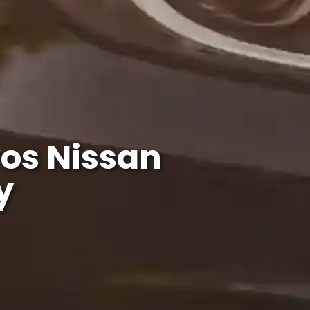
os Nissan
y