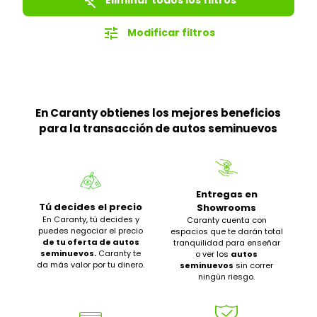
filter_list_off
tune
Modificar filtros
En Caranty obtienes los mejores beneficios
para la transacción de autos seminuevos
Entregas en
Tú decides el precio
Showrooms
En Caranty, tú decides y
Caranty cuenta con
puedes negociar el precio
espacios que te darán total
de tu oferta de autos
tranquilidad para enseñar
seminuevos.
Caranty te
o ver los
autos
da más valor por tu dinero.
seminuevos
sin correr
ningún riesgo.