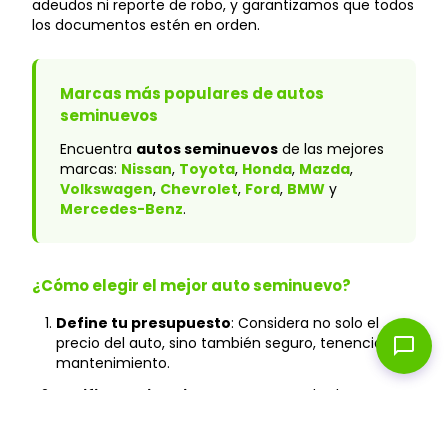
adeudos ni reporte de robo, y garantizamos que todos
los documentos estén en orden.
Marcas más populares de autos
seminuevos
Encuentra
autos seminuevos
de las mejores
marcas:
Nissan
,
Toyota
,
Honda
,
Mazda
,
Volkswagen
,
Chevrolet
,
Ford
,
BMW
y
Mercedes-Benz
.
¿Cómo elegir el mejor auto seminuevo?
Define tu presupuesto
: Considera no solo el
chat_bubble
precio del auto, sino también seguro, tenencia y
mantenimiento.
Verifica el historial
: En Caranty, todos los autos
cuentan con historial verificado y sin accidentes
graves.