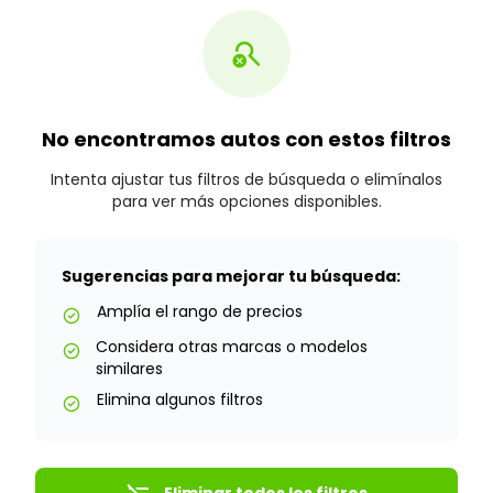
search_off
No encontramos autos con estos filtros
Intenta ajustar tus filtros de búsqueda o elimínalos
para ver más opciones disponibles.
Sugerencias para mejorar tu búsqueda:
Amplía el rango de precios
check_circle
Considera otras marcas o modelos
check_circle
similares
Elimina algunos filtros
check_circle
Eliminar todos los filtros