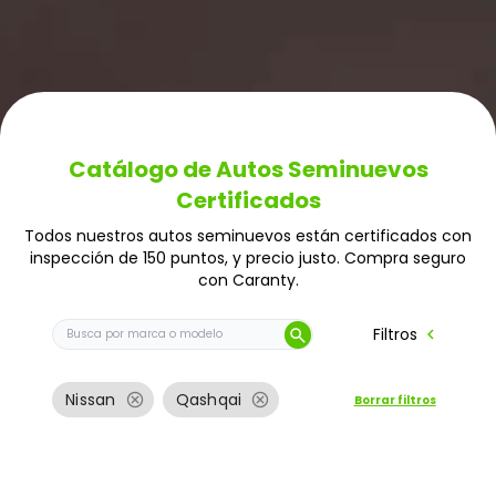
Catálogo de Autos Seminuevos
Certificados
Todos nuestros autos seminuevos están certificados con
inspección de 150 puntos, y precio justo. Compra seguro
con Caranty.
Buscar auto por marca o modelo
chevron_left
Filtros
search
cancel
cancel
Nissan
Qashqai
Borrar filtros