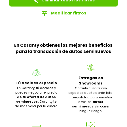
filter_list_off
tune
Modificar filtros
En Caranty obtienes los mejores beneficios
para la transacción de autos seminuevos
Entregas en
Tú decides el precio
Showrooms
En Caranty, tú decides y
Caranty cuenta con
puedes negociar el precio
espacios que te darán total
de tu oferta de autos
tranquilidad para enseñar
seminuevos.
Caranty te
o ver los
autos
da más valor por tu dinero.
seminuevos
sin correr
ningún riesgo.