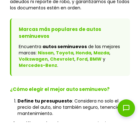
adeudos ni reporte de robo, y garantizamos que todos
los documentos estén en orden.
Marcas más populares de autos
seminuevos
Encuentra
autos seminuevos
de las mejores
marcas:
Nissan
,
Toyota
,
Honda
,
Mazda
,
Volkswagen
,
Chevrolet
,
Ford
,
BMW
y
Mercedes-Benz
.
¿Cómo elegir el mejor auto seminuevo?
Define tu presupuesto
: Considera no solo el
chat_bubble
precio del auto, sino también seguro, tenencia y
mantenimiento.
Verifica el historial
: En Caranty, todos los autos
cuentan con historial verificado y sin accidentes
graves.