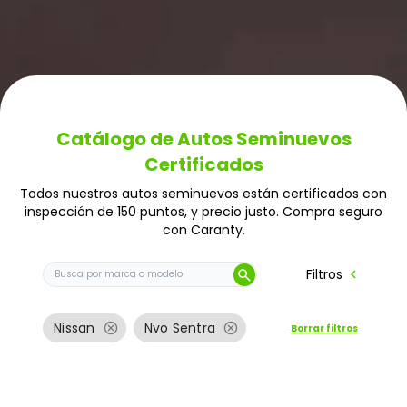
Catálogo de Autos Seminuevos
Certificados
Todos nuestros autos seminuevos están certificados con
inspección de 150 puntos, y precio justo. Compra seguro
con Caranty.
Buscar auto por marca o modelo
chevron_left
Filtros
search
cancel
cancel
Nissan
Nvo Sentra
Borrar filtros