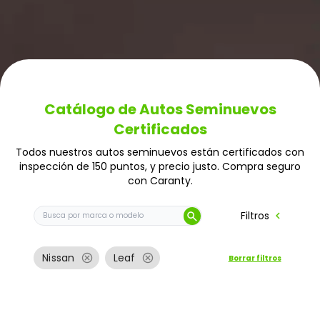
Catálogo de Autos Seminuevos
Certificados
Todos nuestros autos seminuevos están certificados con
inspección de 150 puntos, y precio justo. Compra seguro
con Caranty.
Buscar auto por marca o modelo
chevron_left
Filtros
search
cancel
cancel
Nissan
Leaf
Borrar filtros