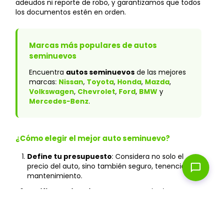
adeudos ni reporte de robo, y garantizamos que todos
los documentos estén en orden.
Marcas más populares de autos
seminuevos
Encuentra
autos seminuevos
de las mejores
marcas:
Nissan
,
Toyota
,
Honda
,
Mazda
,
Volkswagen
,
Chevrolet
,
Ford
,
BMW
y
Mercedes-Benz
.
¿Cómo elegir el mejor auto seminuevo?
Define tu presupuesto
: Considera no solo el
chat_bubble
precio del auto, sino también seguro, tenencia y
mantenimiento.
Verifica el historial
: En Caranty, todos los autos
cuentan con historial verificado y sin accidentes
graves.