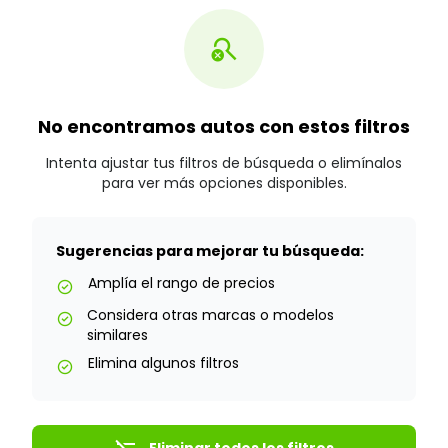
search_off
No encontramos autos con estos filtros
Intenta ajustar tus filtros de búsqueda o elimínalos
para ver más opciones disponibles.
Sugerencias para mejorar tu búsqueda:
Amplía el rango de precios
check_circle
Considera otras marcas o modelos
check_circle
similares
Elimina algunos filtros
check_circle
Eliminar todos los filtros