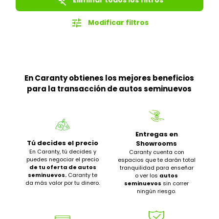
filter_list_off
tune
Modificar filtros
En Caranty obtienes los mejores beneficios
para la transacción de autos seminuevos
Entregas en
Tú decides el precio
Showrooms
En Caranty, tú decides y
Caranty cuenta con
puedes negociar el precio
espacios que te darán total
de tu oferta de autos
tranquilidad para enseñar
seminuevos.
Caranty te
o ver los
autos
da más valor por tu dinero.
seminuevos
sin correr
ningún riesgo.