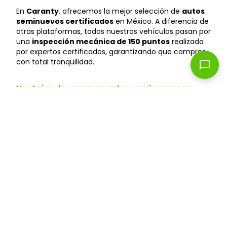
En
Caranty
, ofrecemos la mejor selección de
autos
seminuevos certificados
en México. A diferencia de
otras plataformas, todos nuestros vehículos pasan por
una
inspección mecánica de 150 puntos
realizada
por expertos certificados, garantizando que compres
con total tranquilidad.
chat_bubble
Ventajas de comprar autos seminuevos vs
autos nuevos
Ahorra hasta un 40%
: Los autos seminuevos
pierden menos valor y te permiten acceder a
modelos premium a precios más accesibles que
en agencias.
Depreciación menor
: Un auto seminuevo ya
pasó la depreciación inicial, manteniendo mejor su
valor en el tiempo.
Financiamiento flexible
: Aprobación en 24 horas
con tasas competitivas.