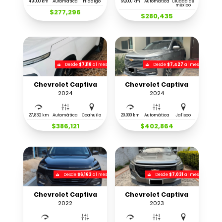
49,000 km
Automática
Hidalgo
69,000 km
Automática
Ciudad de
méxico
$277,296
$280,435
Desde
$7,118
al mes
Desde
$7,427
al mes
Chevrolet Captiva
Chevrolet Captiva
2024
2024
27,832 km
Automática
Coahuila
20,000 km
Automática
Jalisco
$386,121
$402,864
Desde
$6,163
al mes
Desde
$7,031
al mes
Chevrolet Captiva
Chevrolet Captiva
2022
2023