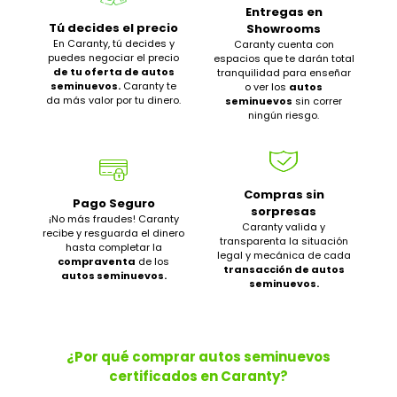
Entregas en
Tú decides el precio
Showrooms
En Caranty, tú decides y
Caranty cuenta con
puedes negociar el precio
espacios que te darán total
de tu oferta de autos
tranquilidad para enseñar
seminuevos.
Caranty te
o ver los
autos
da más valor por tu dinero.
seminuevos
sin correr
ningún riesgo.
Compras sin
Pago Seguro
sorpresas
¡No más fraudes! Caranty
Caranty valida y
recibe y resguarda el dinero
transparenta la situación
hasta completar la
legal y mecánica de cada
compraventa
de los
transacción de autos
autos seminuevos.
seminuevos.
¿Por qué comprar autos seminuevos
certificados en Caranty?