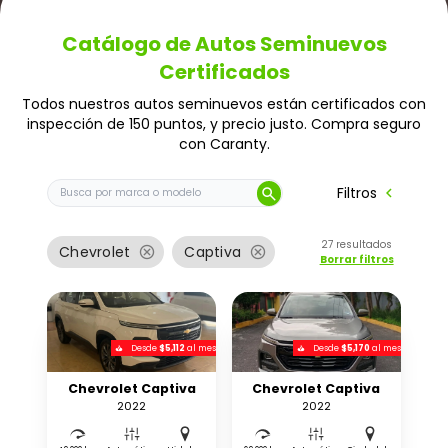
Catálogo de Autos Seminuevos
Certificados
Todos nuestros autos seminuevos están certificados con
inspección de 150 puntos, y precio justo. Compra seguro
con Caranty.
Buscar auto por marca o modelo
chevron_left
Filtros
search
27
resultados
cancel
cancel
Chevrolet
Captiva
Borrar filtros
Desde
$5,112
al mes
Desde
$5,170
al mes
Chevrolet Captiva
Chevrolet Captiva
2022
2022