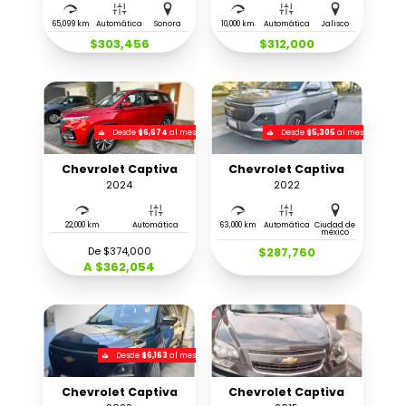
65,099 km
Automática
Sonora
10,000 km
Automática
Jalisco
$303,456
$312,000
Desde
$6,674
al mes
Desde
$5,305
al mes
Chevrolet Captiva
Chevrolet Captiva
2024
2022
22,000 km
Automática
63,000 km
Automática
Ciudad de
méxico
De $374,000
$287,760
A $362,054
Desde
$6,163
al mes
Chevrolet Captiva
Chevrolet Captiva