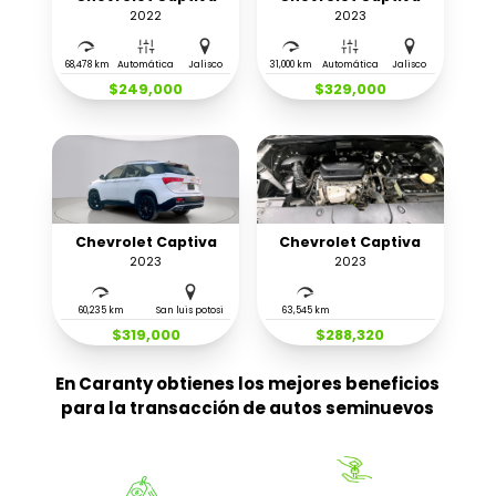
2022
2023
68,478 km
Automática
Jalisco
31,000 km
Automática
Jalisco
$249,000
$329,000
Chevrolet Captiva
Chevrolet Captiva
2023
2023
60,235 km
San luis potosi
63,545 km
$319,000
$288,320
En Caranty obtienes los mejores beneficios
para la transacción de autos seminuevos