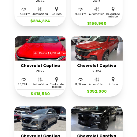
2022
2015
35,000 km
Automática
Jalisco
71,000 km
Automática
Ciudad de
méxico
$334,324
$156,960
Desde
$7,716
al mes
Chevrolet Captiva
Chevrolet Captiva
2022
2024
35,000 km
Automática
Ciudad de
21,122 km
Automática
Jalisco
méxico
$352,000
$418,560
Chevrolet Captiva
Chevrolet Captiva