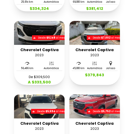
25,914 km
Automática
69,000 km
Automática
Jalisco
$334,324
$381,412
Desde
$6,148
al mes
Desde
$7,002
al mes
Chevrolet Captiva
Chevrolet Captiva
2023
2023
56,486 km
Automática
45,000 km
Automática
Jalisco
$379,843
De $309,500
A $333,500
Desde
$5,594
al mes
Desde
$5,752
al mes
Chevrolet Captiva
Chevrolet Captiva
2023
2023