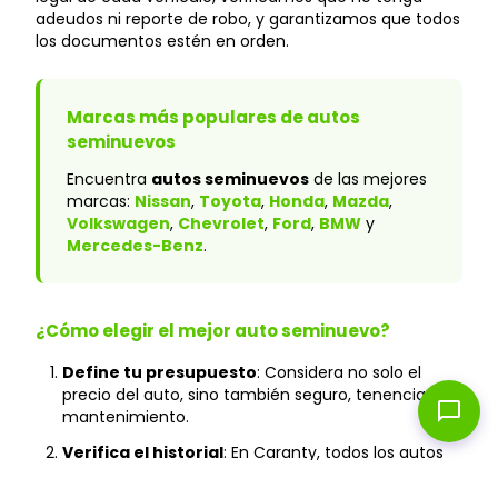
adeudos ni reporte de robo, y garantizamos que todos
los documentos estén en orden.
Marcas más populares de autos
seminuevos
Encuentra
autos seminuevos
de las mejores
marcas:
Nissan
,
Toyota
,
Honda
,
Mazda
,
Volkswagen
,
Chevrolet
,
Ford
,
BMW
y
Mercedes-Benz
.
¿Cómo elegir el mejor auto seminuevo?
Define tu presupuesto
: Considera no solo el
precio del auto, sino también seguro, tenencia y
chat_bubble
mantenimiento.
Verifica el historial
: En Caranty, todos los autos
cuentan con historial verificado y sin accidentes
graves.