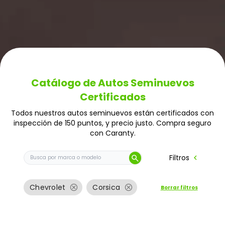
Catálogo de Autos Seminuevos
Certificados
Todos nuestros autos seminuevos están certificados con
inspección de 150 puntos, y precio justo. Compra seguro
con Caranty.
Buscar auto por marca o modelo
chevron_left
Filtros
search
cancel
cancel
Chevrolet
Corsica
Borrar filtros