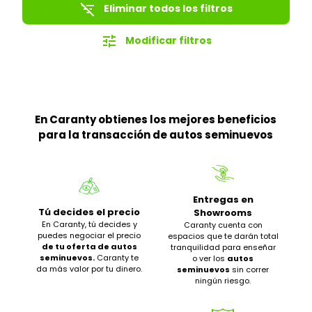
filter_list_off
Eliminar todos los filtros
tune
Modificar filtros
En Caranty obtienes los mejores beneficios
para la transacción de autos seminuevos
Entregas en
Tú decides el precio
Showrooms
En Caranty, tú decides y
Caranty cuenta con
puedes negociar el precio
espacios que te darán total
de tu oferta de autos
tranquilidad para enseñar
seminuevos.
Caranty te
o ver los
autos
da más valor por tu dinero.
seminuevos
sin correr
ningún riesgo.