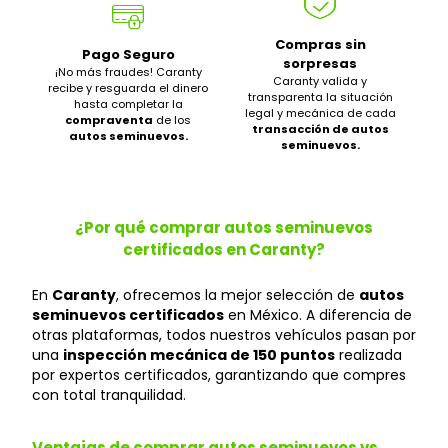
Compras sin
Pago Seguro
sorpresas
¡No más fraudes! Caranty
Caranty valida y
recibe y resguarda el dinero
transparenta la situación
hasta completar la
legal y mecánica de cada
compraventa
de los
transacción de autos
autos seminuevos.
seminuevos.
¿Por qué comprar autos seminuevos
certificados en Caranty?
En
Caranty
, ofrecemos la mejor selección de
autos
seminuevos certificados
en México. A diferencia de
otras plataformas, todos nuestros vehículos pasan por
una
inspección mecánica de 150 puntos
realizada
por expertos certificados, garantizando que compres
con total tranquilidad.
Ventajas de comprar autos seminuevos vs