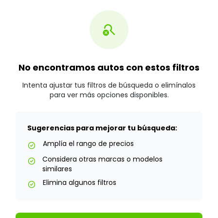
search_off
No encontramos autos con estos filtros
Intenta ajustar tus filtros de búsqueda o elimínalos
para ver más opciones disponibles.
Sugerencias para mejorar tu búsqueda:
Amplía el rango de precios
check_circle
Considera otras marcas o modelos
check_circle
similares
Elimina algunos filtros
check_circle