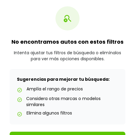
search_off
No encontramos autos con estos filtros
Intenta ajustar tus filtros de búsqueda o elimínalos
para ver más opciones disponibles.
Sugerencias para mejorar tu búsqueda:
Amplía el rango de precios
check_circle
Considera otras marcas o modelos
check_circle
similares
Elimina algunos filtros
check_circle