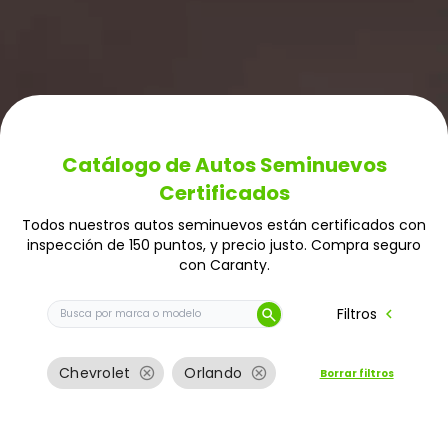
Catálogo de Autos Seminuevos
Certificados
Todos nuestros autos seminuevos están certificados con
inspección de 150 puntos, y precio justo. Compra seguro
con Caranty.
Buscar auto por marca o modelo
chevron_left
Filtros
search
cancel
cancel
Chevrolet
Orlando
Borrar filtros