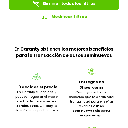
filter_list_off
Eliminar todos los filtros
tune
Modificar filtros
En Caranty obtienes los mejores beneficios
para la transacción de autos seminuevos
Entregas en
Tú decides el precio
Showrooms
En Caranty, tú decides y
Caranty cuenta con
puedes negociar el precio
espacios que te darán total
de tu oferta de autos
tranquilidad para enseñar
seminuevos.
Caranty te
o ver los
autos
da más valor por tu dinero.
seminuevos
sin correr
ningún riesgo.