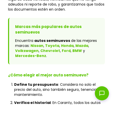
adeudos ni reporte de robo, y garantizamos que todos
los documentos estén en orden.
Marcas más populares de autos
seminuevos
Encuentra
autos seminuevos
de las mejores
marcas:
Nissan
,
Toyota
,
Honda
,
Mazda
,
Volkswagen
,
Chevrolet
,
Ford
,
BMW
y
Mercedes-Benz
.
¿Cómo elegir el mejor auto seminuevo?
Define tu presupuesto
: Considera no solo el
precio del auto, sino también seguro, tenencia y
chat_bubble
mantenimiento.
Verifica el historial
: En Caranty, todos los autos
cuentan con historial verificado y sin accidentes
graves.