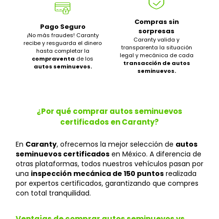
Compras sin
Pago Seguro
sorpresas
¡No más fraudes! Caranty
Caranty valida y
recibe y resguarda el dinero
transparenta la situación
hasta completar la
legal y mecánica de cada
compraventa
de los
transacción de autos
autos seminuevos.
seminuevos.
¿Por qué comprar autos seminuevos
certificados en Caranty?
En
Caranty
, ofrecemos la mejor selección de
autos
seminuevos certificados
en México. A diferencia de
otras plataformas, todos nuestros vehículos pasan por
una
inspección mecánica de 150 puntos
realizada
por expertos certificados, garantizando que compres
con total tranquilidad.
Ventajas de comprar autos seminuevos vs