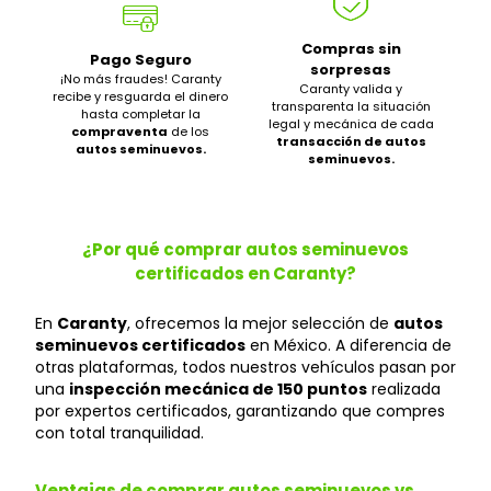
Compras sin
Pago Seguro
sorpresas
¡No más fraudes! Caranty
Caranty valida y
recibe y resguarda el dinero
transparenta la situación
hasta completar la
legal y mecánica de cada
compraventa
de los
transacción de autos
autos seminuevos.
seminuevos.
¿Por qué comprar autos seminuevos
certificados en Caranty?
En
Caranty
, ofrecemos la mejor selección de
autos
seminuevos certificados
en México. A diferencia de
otras plataformas, todos nuestros vehículos pasan por
una
inspección mecánica de 150 puntos
realizada
por expertos certificados, garantizando que compres
con total tranquilidad.
Ventajas de comprar autos seminuevos vs