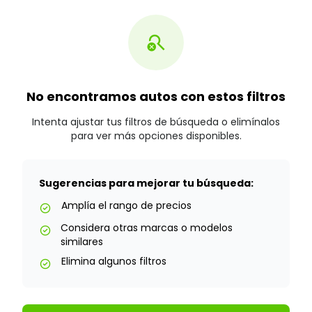
search_off
No encontramos autos con estos filtros
Intenta ajustar tus filtros de búsqueda o elimínalos
para ver más opciones disponibles.
Sugerencias para mejorar tu búsqueda:
Amplía el rango de precios
check_circle
Considera otras marcas o modelos
check_circle
similares
Elimina algunos filtros
check_circle