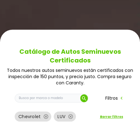
Catálogo de Autos Seminuevos
Certificados
Todos nuestros autos seminuevos están certificados con
inspección de 150 puntos, y precio justo. Compra seguro
con Caranty.
Buscar auto por marca o modelo
chevron_left
Filtros
search
cancel
cancel
Chevrolet
LUV
Borrar filtros