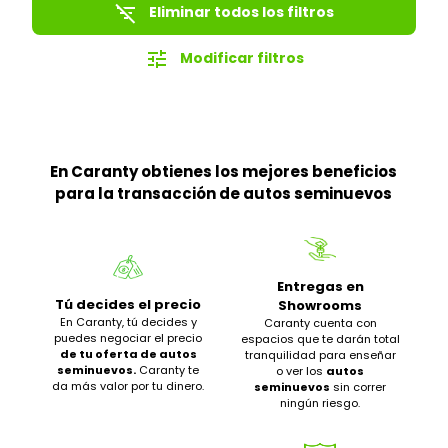
filter_list_off
Eliminar todos los filtros
tune
Modificar filtros
En Caranty obtienes los mejores beneficios
para la transacción de autos seminuevos
Entregas en
Tú decides el precio
Showrooms
En Caranty, tú decides y
Caranty cuenta con
puedes negociar el precio
espacios que te darán total
de tu oferta de autos
tranquilidad para enseñar
seminuevos.
Caranty te
o ver los
autos
da más valor por tu dinero.
seminuevos
sin correr
ningún riesgo.