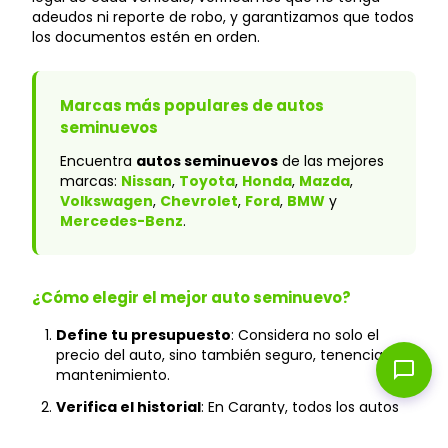
adeudos ni reporte de robo, y garantizamos que todos
los documentos estén en orden.
Marcas más populares de autos
seminuevos
Encuentra
autos seminuevos
de las mejores
marcas:
Nissan
,
Toyota
,
Honda
,
Mazda
,
Volkswagen
,
Chevrolet
,
Ford
,
BMW
y
Mercedes-Benz
.
¿Cómo elegir el mejor auto seminuevo?
Define tu presupuesto
: Considera no solo el
precio del auto, sino también seguro, tenencia y
chat_bubble
mantenimiento.
Verifica el historial
: En Caranty, todos los autos
cuentan con historial verificado y sin accidentes
graves.