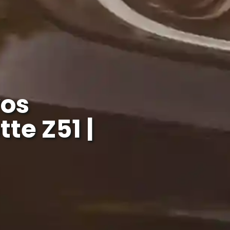
os
te Z51 |