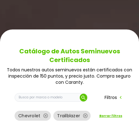
Catálogo de Autos Seminuevos
Certificados
Todos nuestros autos seminuevos están certificados con
inspección de 150 puntos, y precio justo. Compra seguro
con Caranty.
Buscar auto por marca o modelo
chevron_left
Filtros
search
cancel
cancel
Chevrolet
Trailblazer
Borrar filtros