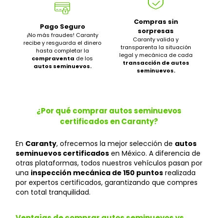
Compras sin
Pago Seguro
sorpresas
¡No más fraudes! Caranty
Caranty valida y
recibe y resguarda el dinero
transparenta la situación
hasta completar la
legal y mecánica de cada
compraventa
de los
transacción de autos
autos seminuevos.
seminuevos.
¿Por qué comprar autos seminuevos
certificados en Caranty?
En
Caranty
, ofrecemos la mejor selección de
autos
seminuevos certificados
en México. A diferencia de
otras plataformas, todos nuestros vehículos pasan por
una
inspección mecánica de 150 puntos
realizada
por expertos certificados, garantizando que compres
con total tranquilidad.
Ventajas de comprar autos seminuevos vs