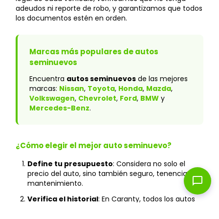
adeudos ni reporte de robo, y garantizamos que todos
los documentos estén en orden.
Marcas más populares de autos
seminuevos
Encuentra
autos seminuevos
de las mejores
marcas:
Nissan
,
Toyota
,
Honda
,
Mazda
,
Volkswagen
,
Chevrolet
,
Ford
,
BMW
y
Mercedes-Benz
.
¿Cómo elegir el mejor auto seminuevo?
Define tu presupuesto
: Considera no solo el
precio del auto, sino también seguro, tenencia y
chat_bubble
mantenimiento.
Verifica el historial
: En Caranty, todos los autos
cuentan con historial verificado y sin accidentes
graves.