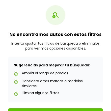
search_off
No encontramos autos con estos filtros
Intenta ajustar tus filtros de búsqueda o elimínalos
para ver más opciones disponibles.
Sugerencias para mejorar tu búsqueda:
Amplía el rango de precios
check_circle
Considera otras marcas o modelos
check_circle
similares
Elimina algunos filtros
check_circle