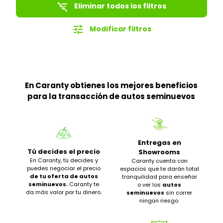
filter_list_off
Eliminar todos los filtros
tune
Modificar filtros
En Caranty obtienes los mejores beneficios
para la transacción de autos seminuevos
Entregas en
Tú decides el precio
Showrooms
En Caranty, tú decides y
Caranty cuenta con
puedes negociar el precio
espacios que te darán total
de tu oferta de autos
tranquilidad para enseñar
seminuevos.
Caranty te
o ver los
autos
da más valor por tu dinero.
seminuevos
sin correr
ningún riesgo.