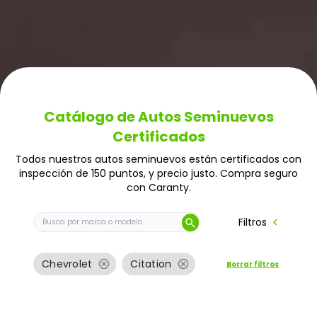
Catálogo de Autos Seminuevos
Certificados
Todos nuestros autos seminuevos están certificados con
inspección de 150 puntos, y precio justo. Compra seguro
con Caranty.
Buscar auto por marca o modelo
chevron_left
Filtros
search
cancel
cancel
Chevrolet
Citation
Borrar filtros