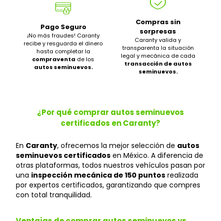
Compras sin
Pago Seguro
sorpresas
¡No más fraudes! Caranty
Caranty valida y
recibe y resguarda el dinero
transparenta la situación
hasta completar la
legal y mecánica de cada
compraventa
de los
transacción de autos
autos seminuevos.
seminuevos.
¿Por qué comprar autos seminuevos
certificados en Caranty?
En
Caranty
, ofrecemos la mejor selección de
autos
seminuevos certificados
en México. A diferencia de
otras plataformas, todos nuestros vehículos pasan por
una
inspección mecánica de 150 puntos
realizada
por expertos certificados, garantizando que compres
con total tranquilidad.
Ventajas de comprar autos seminuevos vs