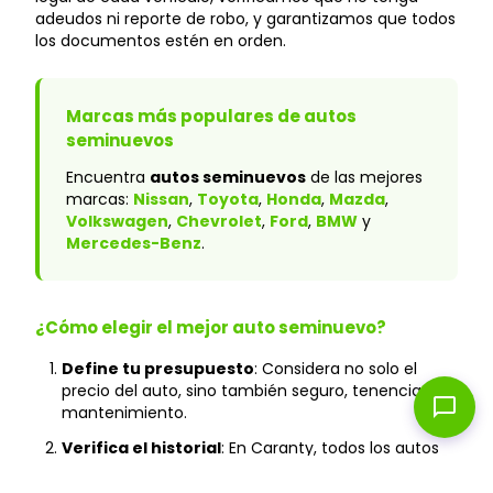
adeudos ni reporte de robo, y garantizamos que todos
los documentos estén en orden.
Marcas más populares de autos
seminuevos
Encuentra
autos seminuevos
de las mejores
marcas:
Nissan
,
Toyota
,
Honda
,
Mazda
,
Volkswagen
,
Chevrolet
,
Ford
,
BMW
y
Mercedes-Benz
.
¿Cómo elegir el mejor auto seminuevo?
Define tu presupuesto
: Considera no solo el
precio del auto, sino también seguro, tenencia y
chat_bubble
mantenimiento.
Verifica el historial
: En Caranty, todos los autos
cuentan con historial verificado y sin accidentes
graves.