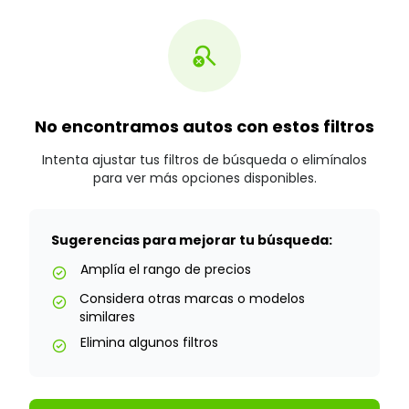
search_off
No encontramos autos con estos filtros
Intenta ajustar tus filtros de búsqueda o elimínalos
para ver más opciones disponibles.
Sugerencias para mejorar tu búsqueda:
Amplía el rango de precios
check_circle
Considera otras marcas o modelos
check_circle
similares
Elimina algunos filtros
check_circle