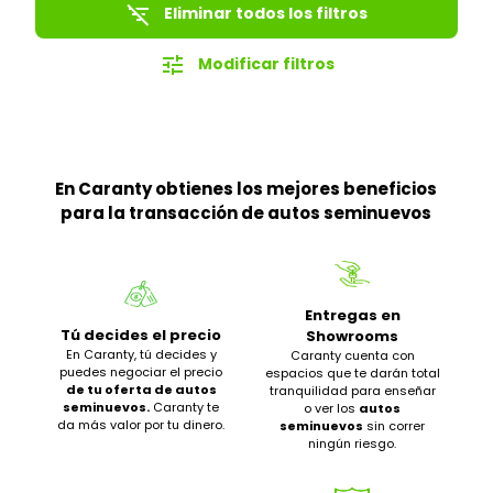
filter_list_off
Eliminar todos los filtros
tune
Modificar filtros
En Caranty obtienes los mejores beneficios
para la transacción de autos seminuevos
Entregas en
Tú decides el precio
Showrooms
En Caranty, tú decides y
Caranty cuenta con
puedes negociar el precio
espacios que te darán total
de tu oferta de autos
tranquilidad para enseñar
seminuevos.
Caranty te
o ver los
autos
da más valor por tu dinero.
seminuevos
sin correr
ningún riesgo.