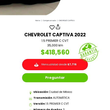
Home
|
Compra un auto
|
CHEVROLET CAPTIVA
CHEVROLET CAPTIVA 2022
1.5 PREMIER C CVT
35,000 km
$418,560
Mensualidad desde
$7,716
Preguntar
Ubicación
Ciudad de México
Transmisión
AUTOMÁTICA
Versión
1.5 PREMIER C CVT
Número de dueños
3