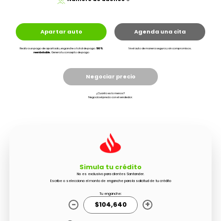
Apartar auto
Agenda una cita
Realiza un pago de apartado, enganche o total de pago.
100%
Ve el auto de manera segura y sin compromisos.
reembolsable.
Genera tu concepto de pago
Negociar precio
¿Cuanto es lo menos?
Negocia el precio con el vendedor.
Simula tu crédito
No es exclusivo para clientes Santander.
Escribe o selecciona el monto de enganche para la solicitud de tu crédito
Tu enganche:
-
+