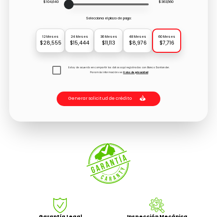
$104,640
$363,560
Selecciona el plazo de pago:
12 Meses
24 Meses
36 Meses
48 Meses
60 Meses
$28,555
$15,444
$11,113
$8,976
$7,716
Estoy de acuerdo en compartir los datos aquí registrados con Banco Santander.
Para más información ver
Aviso de privacidad
Generar solicitud de crédito
Garantía Legal
Inspección Mecánica