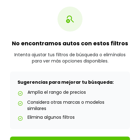
search_off
No encontramos autos con estos filtros
Intenta ajustar tus filtros de búsqueda o elimínalos
para ver más opciones disponibles.
Sugerencias para mejorar tu búsqueda:
Amplía el rango de precios
check_circle
Considera otras marcas o modelos
check_circle
similares
Elimina algunos filtros
check_circle