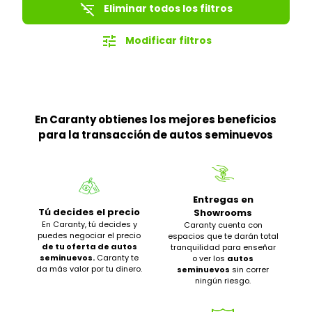
filter_list_off
Eliminar todos los filtros
tune
Modificar filtros
En Caranty obtienes los mejores beneficios
para la transacción de autos seminuevos
Entregas en
Tú decides el precio
Showrooms
En Caranty, tú decides y
Caranty cuenta con
puedes negociar el precio
espacios que te darán total
de tu oferta de autos
tranquilidad para enseñar
seminuevos.
Caranty te
o ver los
autos
da más valor por tu dinero.
seminuevos
sin correr
ningún riesgo.