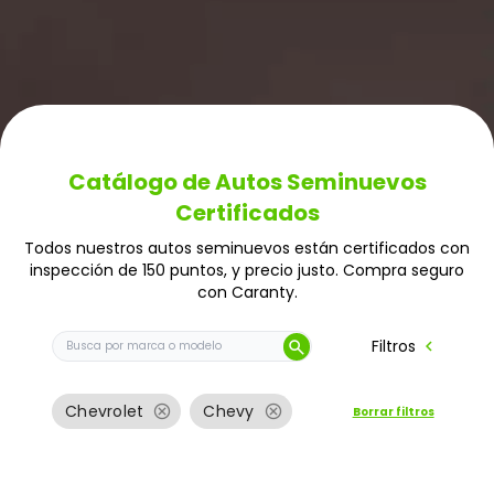
Catálogo de Autos Seminuevos
Certificados
Todos nuestros autos seminuevos están certificados con
inspección de 150 puntos, y precio justo. Compra seguro
con Caranty.
Buscar auto por marca o modelo
chevron_left
Filtros
search
cancel
cancel
Chevrolet
Chevy
Borrar filtros