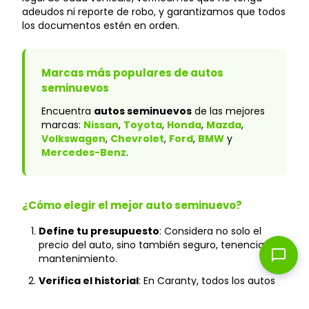
adeudos ni reporte de robo, y garantizamos que todos
los documentos estén en orden.
Marcas más populares de autos
seminuevos
Encuentra
autos seminuevos
de las mejores
marcas:
Nissan
,
Toyota
,
Honda
,
Mazda
,
Volkswagen
,
Chevrolet
,
Ford
,
BMW
y
Mercedes-Benz
.
¿Cómo elegir el mejor auto seminuevo?
Define tu presupuesto
: Considera no solo el
precio del auto, sino también seguro, tenencia y
chat_bubble
mantenimiento.
Verifica el historial
: En Caranty, todos los autos
cuentan con historial verificado y sin accidentes
graves.