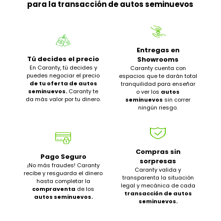
para la transacción de autos seminuevos
Entregas en
Tú decides el precio
Showrooms
En Caranty, tú decides y
Caranty cuenta con
puedes negociar el precio
espacios que te darán total
de tu oferta de autos
tranquilidad para enseñar
seminuevos.
Caranty te
o ver los
autos
da más valor por tu dinero.
seminuevos
sin correr
ningún riesgo.
Compras sin
Pago Seguro
sorpresas
¡No más fraudes! Caranty
Caranty valida y
recibe y resguarda el dinero
transparenta la situación
hasta completar la
legal y mecánica de cada
compraventa
de los
transacción de autos
autos seminuevos.
seminuevos.