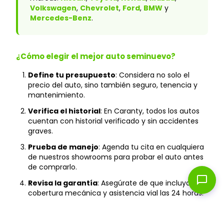
Volkswagen
,
Chevrolet
,
Ford
,
BMW
y
Mercedes-Benz
.
¿Cómo elegir el mejor auto seminuevo?
Define tu presupuesto
: Considera no solo el
precio del auto, sino también seguro, tenencia y
mantenimiento.
Verifica el historial
: En Caranty, todos los autos
cuentan con historial verificado y sin accidentes
graves.
Prueba de manejo
: Agenda tu cita en cualquiera
de nuestros showrooms para probar el auto antes
de comprarlo.
chat_bubble
Revisa la garantía
: Asegúrate de que incluya
cobertura mecánica y asistencia vial las 24 horas.
Financiamiento
: Compara tasas y plazos para
encontrar la mejor opción según tu capacidad de