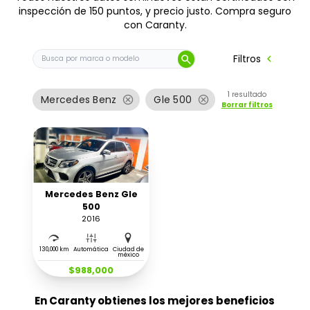
inspección de 150 puntos, y precio justo. Compra seguro
con Caranty.
Buscar auto por marca o modelo
chevron_left
Filtros
search
1
resultado
cancel
cancel
Mercedes Benz
Gle 500
Borrar filtros
Mercedes Benz Gle
500
2016
130,000 km
Automática
Ciudad de
méxico
$988,000
En Caranty obtienes los mejores beneficios