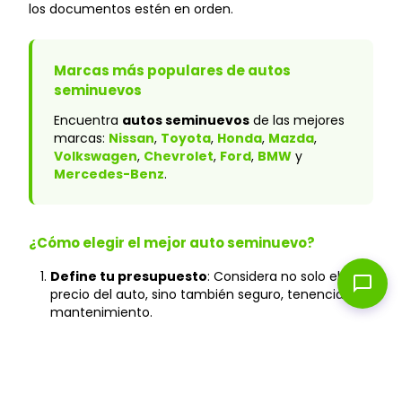
los documentos estén en orden.
Marcas más populares de autos
seminuevos
Encuentra
autos seminuevos
de las mejores
marcas:
Nissan
,
Toyota
,
Honda
,
Mazda
,
Volkswagen
,
Chevrolet
,
Ford
,
BMW
y
Mercedes-Benz
.
¿Cómo elegir el mejor auto seminuevo?
Define tu presupuesto
: Considera no solo el
chat_bubble
precio del auto, sino también seguro, tenencia y
mantenimiento.
Verifica el historial
: En Caranty, todos los autos
cuentan con historial verificado y sin accidentes
graves.