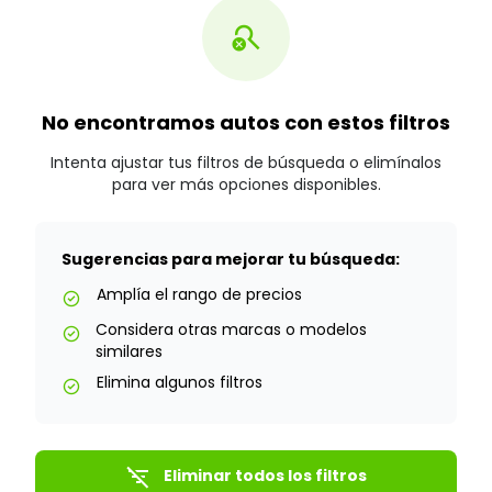
search_off
No encontramos autos con estos filtros
Intenta ajustar tus filtros de búsqueda o elimínalos
para ver más opciones disponibles.
Sugerencias para mejorar tu búsqueda:
Amplía el rango de precios
check_circle
Considera otras marcas o modelos
check_circle
similares
Elimina algunos filtros
check_circle
filter_list_off
Eliminar todos los filtros