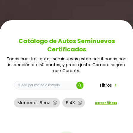
Catálogo de Autos Seminuevos
Certificados
Todos nuestros autos seminuevos están certificados con
inspección de 150 puntos, y precio justo. Compra seguro
con Caranty.
Buscar auto por marca o modelo
chevron_left
Filtros
search
cancel
cancel
Mercedes Benz
E 43
Borrar filtros