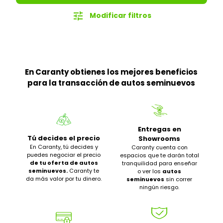
tune
Modificar filtros
En Caranty obtienes los mejores beneficios
para la transacción de autos seminuevos
Entregas en
Tú decides el precio
Showrooms
En Caranty, tú decides y
Caranty cuenta con
puedes negociar el precio
espacios que te darán total
de tu oferta de autos
tranquilidad para enseñar
seminuevos.
Caranty te
o ver los
autos
da más valor por tu dinero.
seminuevos
sin correr
ningún riesgo.