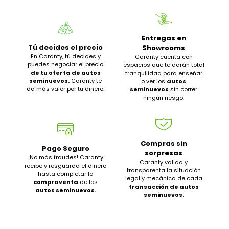
Entregas en
Tú decides el precio
Showrooms
En Caranty, tú decides y
Caranty cuenta con
puedes negociar el precio
espacios que te darán total
de tu oferta de autos
tranquilidad para enseñar
seminuevos.
Caranty te
o ver los
autos
da más valor por tu dinero.
seminuevos
sin correr
ningún riesgo.
Compras sin
Pago Seguro
sorpresas
¡No más fraudes! Caranty
Caranty valida y
recibe y resguarda el dinero
transparenta la situación
hasta completar la
legal y mecánica de cada
compraventa
de los
transacción de autos
autos seminuevos.
seminuevos.