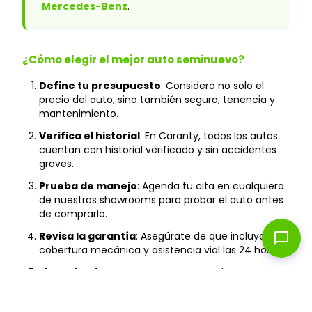
Mercedes-Benz
.
¿Cómo elegir el mejor auto seminuevo?
Define tu presupuesto
: Considera no solo el
precio del auto, sino también seguro, tenencia y
mantenimiento.
Verifica el historial
: En Caranty, todos los autos
cuentan con historial verificado y sin accidentes
graves.
Prueba de manejo
: Agenda tu cita en cualquiera
de nuestros showrooms para probar el auto antes
de comprarlo.
chat_bubble
Revisa la garantía
: Asegúrate de que incluya
cobertura mecánica y asistencia vial las 24 horas.
Financiamiento
: Compara tasas y plazos para
encontrar la mejor opción según tu capacidad de
pago.