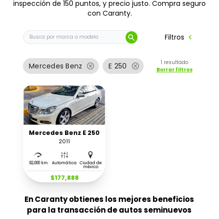
inspección de 150 puntos, y precio justo. Compra seguro
con Caranty.
Buscar auto por marca o modelo
chevron_left
Filtros
search
1
resultado
cancel
cancel
Mercedes Benz
E 250
Borrar filtros
Mercedes Benz E 250
2011
92,000 km
Automática
Ciudad de
méxico
$177,888
En Caranty obtienes los mejores beneficios
para la transacción de autos seminuevos