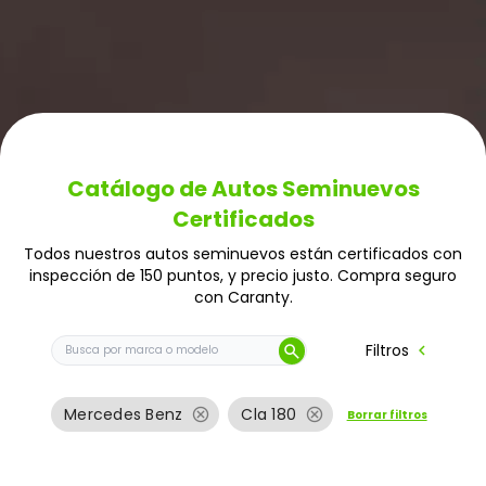
Catálogo de Autos Seminuevos
Certificados
Todos nuestros autos seminuevos están certificados con
inspección de 150 puntos, y precio justo. Compra seguro
con Caranty.
Buscar auto por marca o modelo
chevron_left
Filtros
search
cancel
cancel
Mercedes Benz
Cla 180
Borrar filtros