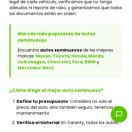
legal de cada vehículo, verificamos que no tenga
adeudos ni reporte de robo, y garantizamos que todos
los documentos estén en orden.
Marcas más populares de autos
seminuevos
Encuentra
autos seminuevos
de las mejores
marcas:
Nissan
,
Toyota
,
Honda
,
Mazda
,
Volkswagen
,
Chevrolet
,
Ford
,
BMW
y
Mercedes-Benz
.
¿Cómo elegir el mejor auto seminuevo?
Define tu presupuesto
: Considera no solo el
precio del auto, sino también seguro, tenencia y
mantenimiento.
chat_bubble
Verifica el historial
: En Caranty, todos los autos
cuentan con historial verificado y sin accidentes