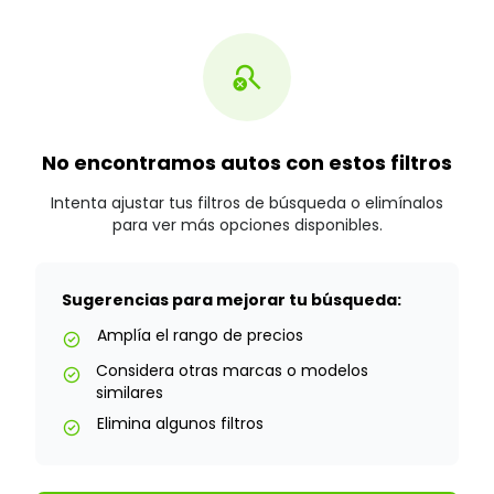
search_off
No encontramos autos con estos filtros
Intenta ajustar tus filtros de búsqueda o elimínalos
para ver más opciones disponibles.
Sugerencias para mejorar tu búsqueda:
Amplía el rango de precios
check_circle
Considera otras marcas o modelos
check_circle
similares
Elimina algunos filtros
check_circle