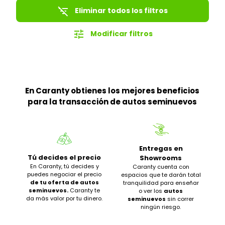
filter_list_off
Eliminar todos los filtros
tune
Modificar filtros
En Caranty obtienes los mejores beneficios
para la transacción de autos seminuevos
Entregas en
Tú decides el precio
Showrooms
En Caranty, tú decides y
Caranty cuenta con
puedes negociar el precio
espacios que te darán total
de tu oferta de autos
tranquilidad para enseñar
seminuevos.
Caranty te
o ver los
autos
da más valor por tu dinero.
seminuevos
sin correr
ningún riesgo.