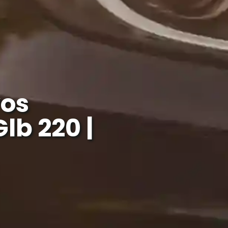
os
lb 220 |