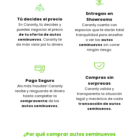
Entregas en
Tú decides el precio
Showrooms
En Caranty, tú decides y
Caranty cuenta con
puedes negociar el precio
espacios que te darán total
de tu oferta de autos
tranquilidad para enseñar
seminuevos.
Caranty te
o ver los
autos
da más valor por tu dinero.
seminuevos
sin correr
ningún riesgo.
Compras sin
Pago Seguro
sorpresas
¡No más fraudes! Caranty
Caranty valida y
recibe y resguarda el dinero
transparenta la situación
hasta completar la
legal y mecánica de cada
compraventa
de los
transacción de autos
autos seminuevos.
seminuevos.
¿Por qué comprar autos seminuevos