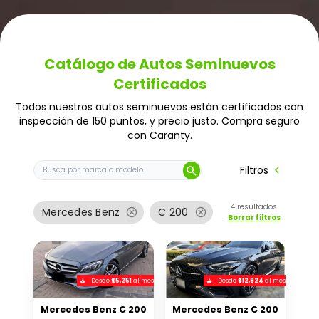
Catálogo de Autos Seminuevos
Certificados
Todos nuestros autos seminuevos están certificados con
inspección de 150 puntos, y precio justo. Compra seguro
con Caranty.
Buscar auto por marca o modelo
chevron_left
Filtros
search
4
resultados
cancel
cancel
Mercedes Benz
C 200
Borrar filtros
Desde
$5,251
al mes
Desde
$12,924
al mes
Mercedes Benz C 200
Mercedes Benz C 200