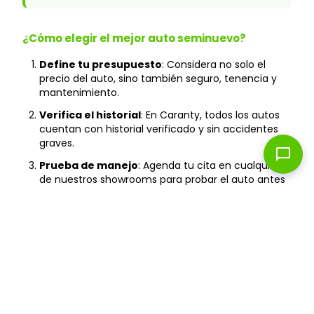
¿Cómo elegir el mejor auto seminuevo?
Define tu presupuesto
: Considera no solo el
precio del auto, sino también seguro, tenencia y
mantenimiento.
Verifica el historial
: En Caranty, todos los autos
cuentan con historial verificado y sin accidentes
graves.
chat_bubble
Prueba de manejo
: Agenda tu cita en cualquiera
de nuestros showrooms para probar el auto antes
de comprarlo.
Revisa la garantía
: Asegúrate de que incluya
cobertura mecánica y asistencia vial las 24 horas.
Financiamiento
: Compara tasas y plazos para
encontrar la mejor opción según tu capacidad de
pago.