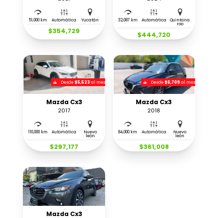
51,000 km
Automática
Yucatán
32,087 km
Automática
Quintana
roo
$354,729
$444,720
Desde
$5,523
al mes
Desde
$6,709
al mes
Mazda Cx3
Mazda Cx3
2017
2018
110,000 km
Automática
Nuevo
84,000 km
Automática
Nuevo
león
león
$297,177
$361,008
Mazda Cx3