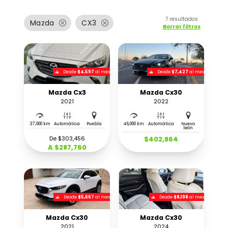
7
resultados
cancel
cancel
Mazda
CX3
Borrar filtros
Desde
$4,597
al mes
Desde
$7,427
al mes
Mazda Cx3
Mazda Cx30
2021
2022
37,000 km
Automática
Puebla
46,000 km
Automática
Nuevo
león
De $303,456
$402,864
A $287,760
Desde
$5,667
al mes
Desde
$8,198
al mes
Mazda Cx30
Mazda Cx30
2021
2024