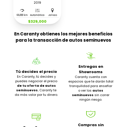
2019
66,000 km
Automática
Jalisco
$329,000
En Caranty obtienes los mejores beneficios
para la transacción de autos seminuevos
Entregas en
Tú decides el precio
Showrooms
En Caranty, tú decides y
Caranty cuenta con
puedes negociar el precio
espacios que te darán total
de tu oferta de autos
tranquilidad para enseñar
seminuevos.
Caranty te
o ver los
autos
da más valor por tu dinero.
seminuevos
sin correr
ningún riesgo.
Compras sin