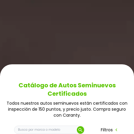
Catálogo de Autos Seminuevos
Certificados
Todos nuestros autos seminuevos están certificados con
inspección de 150 puntos, y precio justo. Compra seguro
con Caranty.
Buscar auto por marca o modelo
chevron_left
Filtros
search