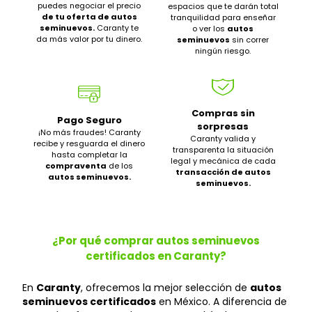
puedes negociar el precio
espacios que te darán total
de tu oferta de autos
tranquilidad para enseñar
seminuevos.
Caranty te
o ver los
autos
da más valor por tu dinero.
seminuevos
sin correr
ningún riesgo.
Compras sin
Pago Seguro
sorpresas
¡No más fraudes! Caranty
Caranty valida y
recibe y resguarda el dinero
transparenta la situación
hasta completar la
legal y mecánica de cada
compraventa
de los
transacción de autos
autos seminuevos.
seminuevos.
¿Por qué comprar autos seminuevos
certificados en Caranty?
En
Caranty
, ofrecemos la mejor selección de
autos
seminuevos certificados
en México. A diferencia de