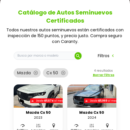
Catálogo de Autos Seminuevos
Certificados
Todos nuestros autos seminuevos están certificados con
inspección de 150 puntos, y precio justo. Compra seguro
con Caranty.
Buscar auto por marca o modelo
chevron_left
Filtros
search
4
resultados
cancel
cancel
Mazda
Cx 50
Borrar filtros
Desde
$11,574
al mes
Desde
$11,960
al mes
Mazda Cx 50
Mazda Cx 50
2023
2024