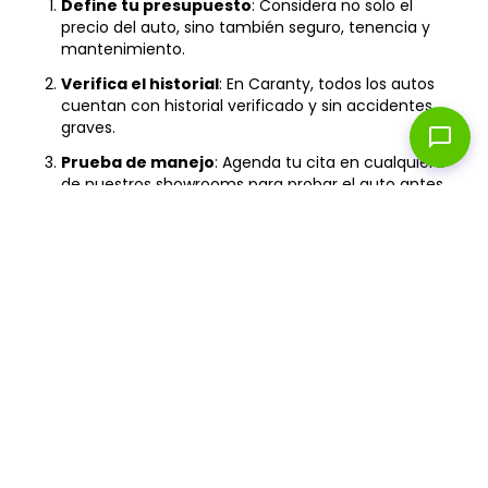
Define tu presupuesto
: Considera no solo el
precio del auto, sino también seguro, tenencia y
mantenimiento.
Verifica el historial
: En Caranty, todos los autos
cuentan con historial verificado y sin accidentes
graves.
chat_bubble
Prueba de manejo
: Agenda tu cita en cualquiera
de nuestros showrooms para probar el auto antes
de comprarlo.
Revisa la garantía
: Asegúrate de que incluya
cobertura mecánica y asistencia vial las 24 horas.
Financiamiento
: Compara tasas y plazos para
encontrar la mejor opción según tu capacidad de
pago.
¿No encontraste el auto que buscabas?