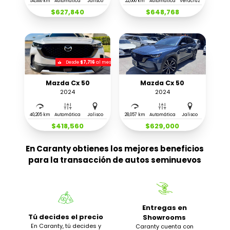
54,000 km
Automática
Jalisco
22,000 km
Automática
Veracruz
$627,840
$648,768
Desde
$7,716
al mes
Mazda Cx 50
Mazda Cx 50
2024
2024
40,205 km
Automática
Jalisco
28,057 km
Automática
Jalisco
$418,560
$629,000
En Caranty obtienes los mejores beneficios
para la transacción de autos seminuevos
Entregas en
Tú decides el precio
Showrooms
En Caranty, tú decides y
Caranty cuenta con