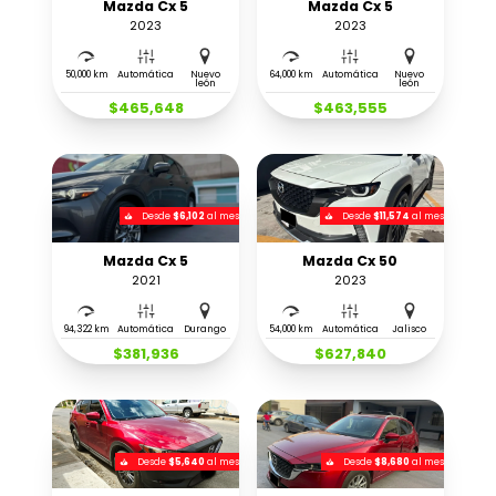
Mazda Cx 5
Mazda Cx 5
2023
2023
50,000 km
Automática
Nuevo
64,000 km
Automática
Nuevo
león
león
$465,648
$463,555
Desde
$6,102
al mes
Desde
$11,574
al mes
Mazda Cx 5
Mazda Cx 50
2021
2023
94,322 km
Automática
Durango
54,000 km
Automática
Jalisco
$381,936
$627,840
Desde
$5,640
al mes
Desde
$8,680
al mes