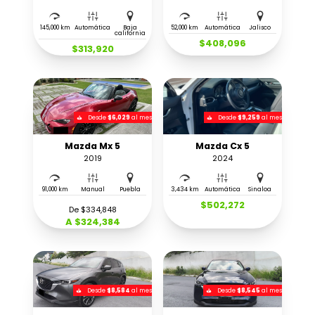
145,000 km
Automática
Baja
52,000 km
Automática
Jalisco
california
$408,096
$313,920
Desde
$6,029
al mes
Desde
$9,259
al mes
Mazda Mx 5
Mazda Cx 5
2019
2024
91,000 km
Manual
Puebla
3,434 km
Automática
Sinaloa
$502,272
De $334,848
A $324,384
Desde
$8,584
al mes
Desde
$8,545
al mes