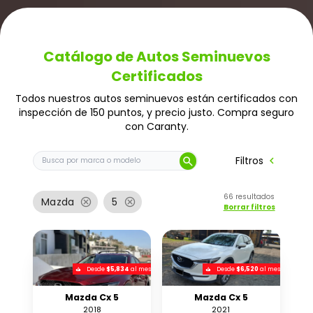
Catálogo de Autos Seminuevos
Certificados
Todos nuestros autos seminuevos están certificados con
inspección de 150 puntos, y precio justo. Compra seguro
con Caranty.
Buscar auto por marca o modelo
chevron_left
Filtros
search
66
resultados
cancel
cancel
Mazda
5
Borrar filtros
Desde
$5,834
al mes
Desde
$6,520
al mes
Mazda Cx 5
Mazda Cx 5
2018
2021