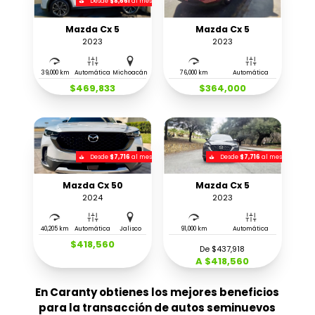
Desde
$8,661
al mes
Mazda Cx 5
Mazda Cx 5
2023
2023
39,000 km
Automática
Michoacán
76,000 km
Automática
$469,833
$364,000
Desde
$7,716
al mes
Desde
$7,716
al mes
Mazda Cx 50
Mazda Cx 5
2024
2023
40,205 km
Automática
Jalisco
91,000 km
Automática
$418,560
De $437,918
A $418,560
En Caranty obtienes los mejores beneficios
para la transacción de autos seminuevos