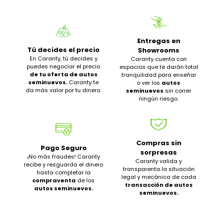
Entregas en
Tú decides el precio
Showrooms
En Caranty, tú decides y
Caranty cuenta con
puedes negociar el precio
espacios que te darán total
de tu oferta de autos
tranquilidad para enseñar
seminuevos.
Caranty te
o ver los
autos
da más valor por tu dinero.
seminuevos
sin correr
ningún riesgo.
Compras sin
Pago Seguro
sorpresas
¡No más fraudes! Caranty
Caranty valida y
recibe y resguarda el dinero
transparenta la situación
hasta completar la
legal y mecánica de cada
compraventa
de los
transacción de autos
autos seminuevos.
seminuevos.