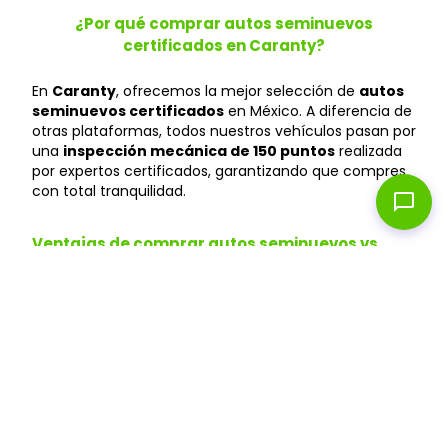
¿Por qué comprar autos seminuevos
certificados en Caranty?
En
Caranty
, ofrecemos la mejor selección de
autos
seminuevos certificados
en México. A diferencia de
otras plataformas, todos nuestros vehículos pasan por
una
inspección mecánica de 150 puntos
realizada
por expertos certificados, garantizando que compres
con total tranquilidad.
chat_bubble
Ventajas de comprar autos seminuevos vs
autos nuevos
Ahorra hasta un 40%
: Los autos seminuevos
pierden menos valor y te permiten acceder a
modelos premium a precios más accesibles que
en agencias.
Depreciación menor
: Un auto seminuevo ya
pasó la depreciación inicial, manteniendo mejor su
valor en el tiempo.