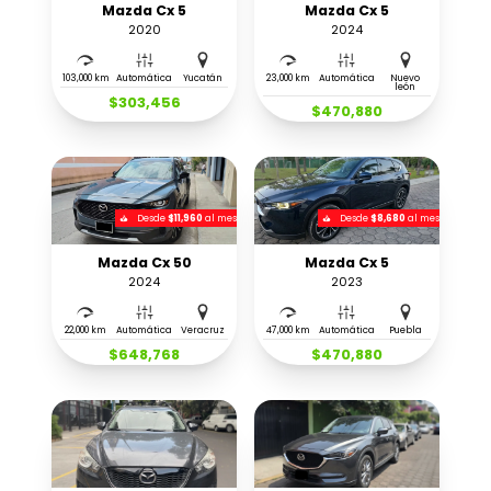
Mazda Cx 5
Mazda Cx 5
2020
2024
103,000 km
Automática
Yucatán
23,000 km
Automática
Nuevo
león
$303,456
$470,880
Desde
$11,960
al mes
Desde
$8,680
al mes
Mazda Cx 50
Mazda Cx 5
2024
2023
22,000 km
Automática
Veracruz
47,000 km
Automática
Puebla
$648,768
$470,880