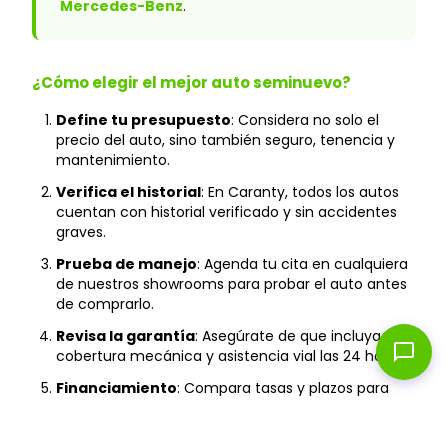
Mercedes-Benz
.
¿Cómo elegir el mejor auto seminuevo?
Define tu presupuesto
: Considera no solo el
precio del auto, sino también seguro, tenencia y
mantenimiento.
Verifica el historial
: En Caranty, todos los autos
cuentan con historial verificado y sin accidentes
graves.
Prueba de manejo
: Agenda tu cita en cualquiera
de nuestros showrooms para probar el auto antes
de comprarlo.
Revisa la garantía
: Asegúrate de que incluya
chat_bubble
cobertura mecánica y asistencia vial las 24 horas.
Financiamiento
: Compara tasas y plazos para
encontrar la mejor opción según tu capacidad de
pago.