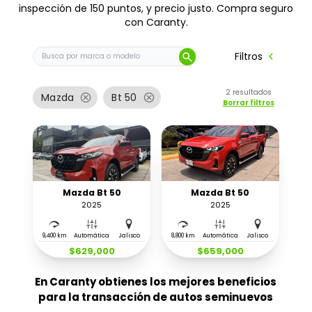
inspección de 150 puntos, y precio justo. Compra seguro
con Caranty.
Buscar auto por marca o modelo
chevron_left
Filtros
search
2
resultados
cancel
cancel
Mazda
Bt 50
Borrar filtros
Mazda Bt 50
Mazda Bt 50
2025
2025
9,400 km
Automática
Jalisco
8,800 km
Automática
Jalisco
$629,000
$659,000
En Caranty obtienes los mejores beneficios
para la transacción de autos seminuevos