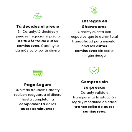
Entregas en
Tú decides el precio
Showrooms
En Caranty, tú decides y
Caranty cuenta con
puedes negociar el precio
espacios que te darán total
de tu oferta de autos
tranquilidad para enseñar
seminuevos.
Caranty te
o ver los
autos
da más valor por tu dinero.
seminuevos
sin correr
ningún riesgo.
Compras sin
Pago Seguro
sorpresas
¡No más fraudes! Caranty
Caranty valida y
recibe y resguarda el dinero
transparenta la situación
hasta completar la
legal y mecánica de cada
compraventa
de los
transacción de autos
autos seminuevos.
seminuevos.