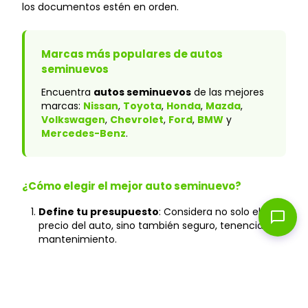
los documentos estén en orden.
Marcas más populares de autos
seminuevos
Encuentra
autos seminuevos
de las mejores
marcas:
Nissan
,
Toyota
,
Honda
,
Mazda
,
Volkswagen
,
Chevrolet
,
Ford
,
BMW
y
Mercedes-Benz
.
¿Cómo elegir el mejor auto seminuevo?
Define tu presupuesto
: Considera no solo el
chat_bubble
precio del auto, sino también seguro, tenencia y
mantenimiento.
Verifica el historial
: En Caranty, todos los autos
cuentan con historial verificado y sin accidentes
graves.