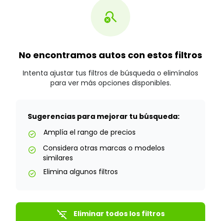
search_off
No encontramos autos con estos filtros
Intenta ajustar tus filtros de búsqueda o elimínalos
para ver más opciones disponibles.
Sugerencias para mejorar tu búsqueda:
Amplía el rango de precios
check_circle
Considera otras marcas o modelos
check_circle
similares
Elimina algunos filtros
check_circle
filter_list_off
Eliminar todos los filtros