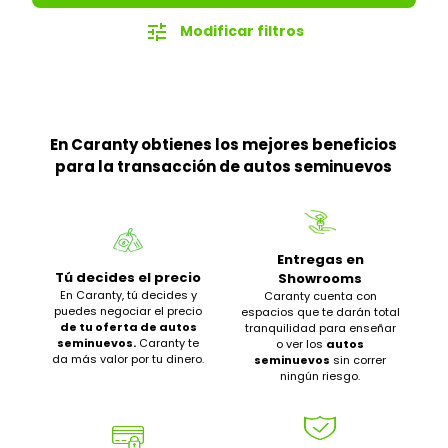
tune
Modificar filtros
En Caranty obtienes los mejores beneficios
para la transacción de autos seminuevos
Entregas en
Tú decides el precio
Showrooms
En Caranty, tú decides y
Caranty cuenta con
puedes negociar el precio
espacios que te darán total
de tu oferta de autos
tranquilidad para enseñar
seminuevos.
Caranty te
o ver los
autos
da más valor por tu dinero.
seminuevos
sin correr
ningún riesgo.