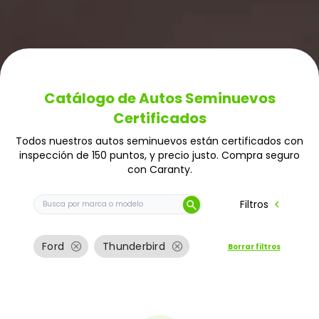
Catálogo de Autos Seminuevos
Certificados
Todos nuestros autos seminuevos están certificados con
inspección de 150 puntos, y precio justo. Compra seguro
con Caranty.
Buscar auto por marca o modelo
chevron_left
Filtros
search
cancel
cancel
Ford
Thunderbird
Borrar filtros