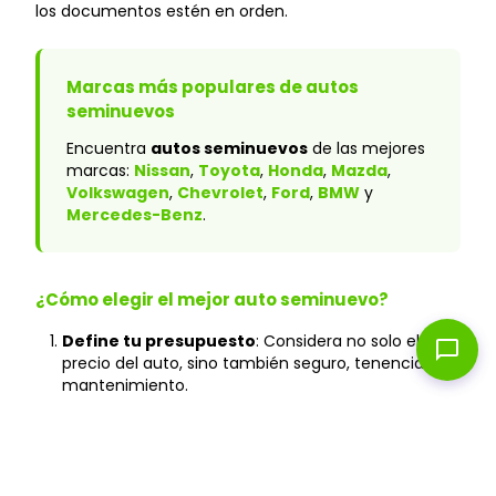
los documentos estén en orden.
Marcas más populares de autos
seminuevos
Encuentra
autos seminuevos
de las mejores
marcas:
Nissan
,
Toyota
,
Honda
,
Mazda
,
Volkswagen
,
Chevrolet
,
Ford
,
BMW
y
Mercedes-Benz
.
¿Cómo elegir el mejor auto seminuevo?
Define tu presupuesto
: Considera no solo el
chat_bubble
precio del auto, sino también seguro, tenencia y
mantenimiento.
Verifica el historial
: En Caranty, todos los autos
cuentan con historial verificado y sin accidentes
graves.