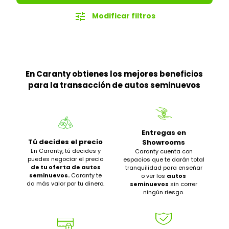
tune
Modificar filtros
En Caranty obtienes los mejores beneficios
para la transacción de autos seminuevos
Entregas en
Tú decides el precio
Showrooms
En Caranty, tú decides y
Caranty cuenta con
puedes negociar el precio
espacios que te darán total
de tu oferta de autos
tranquilidad para enseñar
seminuevos.
Caranty te
o ver los
autos
da más valor por tu dinero.
seminuevos
sin correr
ningún riesgo.