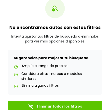
search_off
No encontramos autos con estos filtros
Intenta ajustar tus filtros de búsqueda o elimínalos
para ver más opciones disponibles.
Sugerencias para mejorar tu búsqueda:
Amplía el rango de precios
check_circle
Considera otras marcas o modelos
check_circle
similares
Elimina algunos filtros
check_circle
filter_list_off
Eliminar todos los filtros