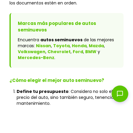
los documentos estén en orden.
Marcas más populares de autos
seminuevos
Encuentra
autos seminuevos
de las mejores
marcas:
Nissan
,
Toyota
,
Honda
,
Mazda
,
Volkswagen
,
Chevrolet
,
Ford
,
BMW
y
Mercedes-Benz
.
¿Cómo elegir el mejor auto seminuevo?
Define tu presupuesto
: Considera no solo el
chat_bubble
precio del auto, sino también seguro, tenencia y
mantenimiento.
Verifica el historial
: En Caranty, todos los autos
cuentan con historial verificado y sin accidentes
graves.