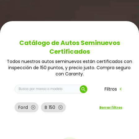
Catálogo de Autos Seminuevos
Certificados
Todos nuestros autos seminuevos están certificados con
inspección de 150 puntos, y precio justo. Compra seguro
con Caranty.
Buscar auto por marca o modelo
chevron_left
Filtros
search
cancel
cancel
Ford
B 150
Borrar filtros