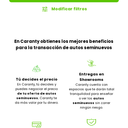
tune
Modificar filtros
En Caranty obtienes los mejores beneficios
para la transacción de autos seminuevos
Entregas en
Tú decides el precio
Showrooms
En Caranty, tú decides y
Caranty cuenta con
puedes negociar el precio
espacios que te darán total
de tu oferta de autos
tranquilidad para enseñar
seminuevos.
Caranty te
o ver los
autos
da más valor por tu dinero.
seminuevos
sin correr
ningún riesgo.