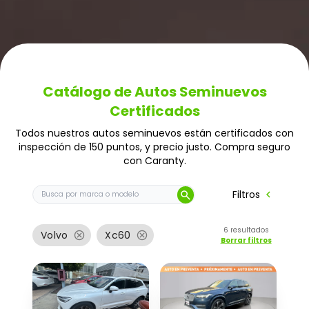
Catálogo de Autos Seminuevos
Certificados
Todos nuestros autos seminuevos están certificados con
inspección de 150 puntos, y precio justo. Compra seguro
con Caranty.
Buscar auto por marca o modelo
chevron_left
Filtros
search
6
resultados
cancel
cancel
Volvo
Xc60
Borrar filtros