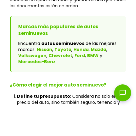
los documentos estén en orden.
Marcas más populares de autos
seminuevos
Encuentra
autos seminuevos
de las mejores
marcas:
Nissan
,
Toyota
,
Honda
,
Mazda
,
Volkswagen
,
Chevrolet
,
Ford
,
BMW
y
Mercedes-Benz
.
¿Cómo elegir el mejor auto seminuevo?
chat_bubble
Define tu presupuesto
: Considera no solo el
precio del auto, sino también seguro, tenencia y
mantenimiento.
Verifica el historial
: En Caranty, todos los autos
cuentan con historial verificado y sin accidentes
graves.