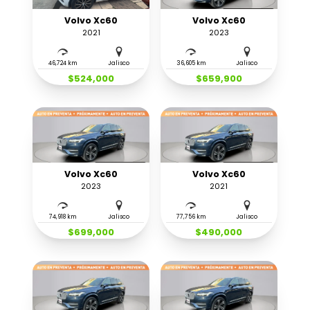
Volvo Xc60
Volvo Xc60
2021
2023
46,724 km
Jalisco
36,605 km
Jalisco
$524,000
$659,900
Volvo Xc60
Volvo Xc60
2023
2021
74,918 km
Jalisco
77,756 km
Jalisco
$699,000
$490,000