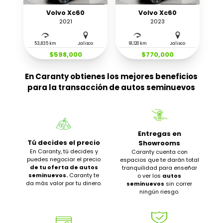
Volvo Xc60
Volvo Xc60
2021
2023
53,835 km
Jalisco
91,120 km
Jalisco
$598,000
$770,000
En Caranty obtienes los mejores beneficios
para la transacción de autos seminuevos
Entregas en
Tú decides el precio
Showrooms
En Caranty, tú decides y
Caranty cuenta con
puedes negociar el precio
espacios que te darán total
de tu oferta de autos
tranquilidad para enseñar
seminuevos.
Caranty te
o ver los
autos
da más valor por tu dinero.
seminuevos
sin correr
ningún riesgo.