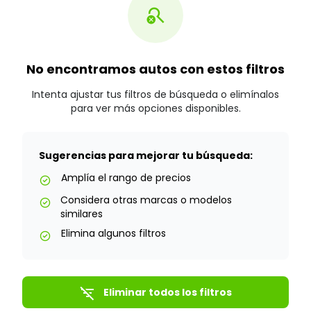
search_off
No encontramos autos con estos filtros
Intenta ajustar tus filtros de búsqueda o elimínalos
para ver más opciones disponibles.
Sugerencias para mejorar tu búsqueda:
Amplía el rango de precios
check_circle
Considera otras marcas o modelos
check_circle
similares
Elimina algunos filtros
check_circle
filter_list_off
Eliminar todos los filtros