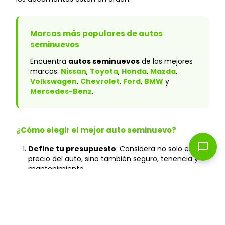
Marcas más populares de autos
seminuevos
Encuentra
autos seminuevos
de las mejores
marcas:
Nissan
,
Toyota
,
Honda
,
Mazda
,
Volkswagen
,
Chevrolet
,
Ford
,
BMW
y
Mercedes-Benz
.
¿Cómo elegir el mejor auto seminuevo?
chat_bubble
Define tu presupuesto
: Considera no solo el
precio del auto, sino también seguro, tenencia y
mantenimiento.
Verifica el historial
: En Caranty, todos los autos
cuentan con historial verificado y sin accidentes
graves.
Prueba de manejo
: Agenda tu cita en cualquiera