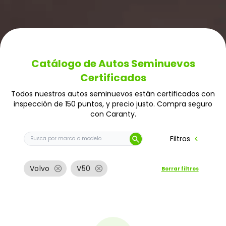
Catálogo de Autos Seminuevos
Certificados
Todos nuestros autos seminuevos están certificados con
inspección de 150 puntos, y precio justo. Compra seguro
con Caranty.
Buscar auto por marca o modelo
chevron_left
Filtros
search
cancel
cancel
Volvo
V50
Borrar filtros