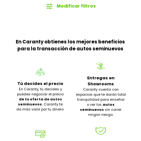
tune
Modificar filtros
En Caranty obtienes los mejores beneficios
para la transacción de autos seminuevos
Entregas en
Tú decides el precio
Showrooms
En Caranty, tú decides y
Caranty cuenta con
puedes negociar el precio
espacios que te darán total
de tu oferta de autos
tranquilidad para enseñar
seminuevos.
Caranty te
o ver los
autos
da más valor por tu dinero.
seminuevos
sin correr
ningún riesgo.