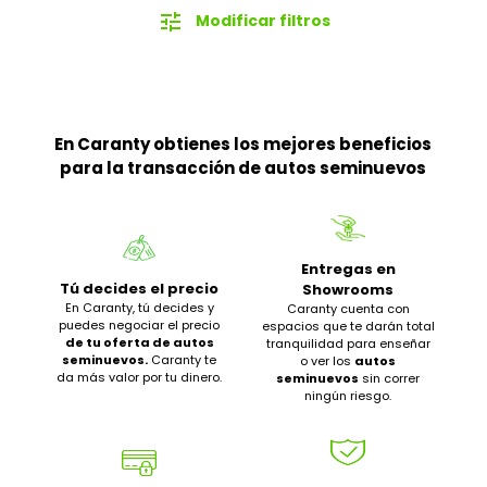
tune
Modificar filtros
En Caranty obtienes los mejores beneficios
para la transacción de autos seminuevos
Entregas en
Tú decides el precio
Showrooms
En Caranty, tú decides y
Caranty cuenta con
puedes negociar el precio
espacios que te darán total
de tu oferta de autos
tranquilidad para enseñar
seminuevos.
Caranty te
o ver los
autos
da más valor por tu dinero.
seminuevos
sin correr
ningún riesgo.