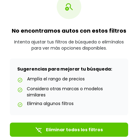
search_off
No encontramos autos con estos filtros
Intenta ajustar tus filtros de búsqueda o elimínalos
para ver más opciones disponibles.
Sugerencias para mejorar tu búsqueda:
Amplía el rango de precios
check_circle
Considera otras marcas o modelos
check_circle
similares
Elimina algunos filtros
check_circle
filter_list_off
Eliminar todos los filtros