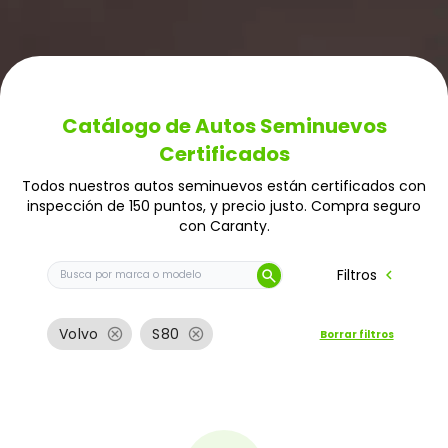
Catálogo de Autos Seminuevos
Certificados
Todos nuestros autos seminuevos están certificados con
inspección de 150 puntos, y precio justo. Compra seguro
con Caranty.
Buscar auto por marca o modelo
chevron_left
Filtros
search
cancel
cancel
Volvo
S80
Borrar filtros