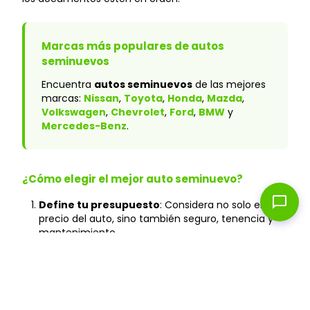
Marcas más populares de autos
seminuevos
Encuentra
autos seminuevos
de las mejores
marcas:
Nissan
,
Toyota
,
Honda
,
Mazda
,
Volkswagen
,
Chevrolet
,
Ford
,
BMW
y
Mercedes-Benz
.
¿Cómo elegir el mejor auto seminuevo?
chat_bubble
Define tu presupuesto
: Considera no solo el
precio del auto, sino también seguro, tenencia y
mantenimiento.
Verifica el historial
: En Caranty, todos los autos
cuentan con historial verificado y sin accidentes
graves.
Prueba de manejo
: Agenda tu cita en cualquiera