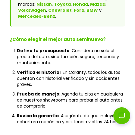
marcas:
Nissan
,
Toyota
,
Honda
,
Mazda
,
Volkswagen
,
Chevrolet
,
Ford
,
BMW
y
Mercedes-Benz
.
¿Cómo elegir el mejor auto seminuevo?
Define tu presupuesto
: Considera no solo el
precio del auto, sino también seguro, tenencia y
mantenimiento.
Verifica el historial
: En Caranty, todos los autos
cuentan con historial verificado y sin accidentes
graves.
Prueba de manejo
: Agenda tu cita en cualquiera
de nuestros showrooms para probar el auto antes
de comprarlo.
chat_bubble
Revisa la garantía
: Asegúrate de que incluya
cobertura mecánica y asistencia vial las 24 horas.
Financiamiento
: Compara tasas y plazos para