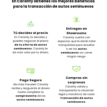
En Caranty obtienes los mejores beneficios
para la transacción de autos seminuevos
Entregas en
Tú decides el precio
Showrooms
En Caranty, tú decides y
Caranty cuenta con
puedes negociar el precio
espacios que te darán total
de tu oferta de autos
tranquilidad para enseñar
seminuevos.
Caranty te
o ver los
autos
da más valor por tu dinero.
seminuevos
sin correr
ningún riesgo.
Compras sin
Pago Seguro
sorpresas
¡No más fraudes! Caranty
Caranty valida y
recibe y resguarda el dinero
transparenta la situación
hasta completar la
legal y mecánica de cada
compraventa
de los
transacción de autos
autos seminuevos.
seminuevos.