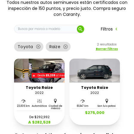
Todos nuestros autos seminuevos están certificados con
inspección de 150 puntos, y precio justo. Compra seguro
con Caranty.
Buscar auto por marca o modelo
chevron_left
Filtros
search
2
resultados
cancel
cancel
Toyota
Raize
Borrar filtros
Desde
$5,208
al mes
Toyota Raize
Toyota Raize
2022
2022
23,836 km
Automática
Ciudad de
81,847 km
San luis potosi
méxico
$275,000
De $292,992
A $282,528