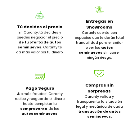
Entregas en
Tú decides el precio
Showrooms
En Caranty, tú decides y
Caranty cuenta con
puedes negociar el precio
espacios que te darán total
de tu oferta de autos
tranquilidad para enseñar
seminuevos.
Caranty te
o ver los
autos
da más valor por tu dinero.
seminuevos
sin correr
ningún riesgo.
Compras sin
Pago Seguro
sorpresas
¡No más fraudes! Caranty
Caranty valida y
recibe y resguarda el dinero
transparenta la situación
hasta completar la
legal y mecánica de cada
compraventa
de los
transacción de autos
autos seminuevos.
seminuevos.