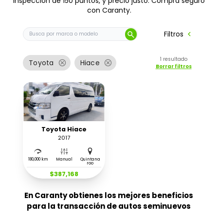
inspección de 150 puntos, y precio justo. Compra seguro
con Caranty.
Buscar auto por marca o modelo
chevron_left
Filtros
search
1
resultado
cancel
cancel
Toyota
Hiace
Borrar filtros
Toyota Hiace
2017
180,000 km
Manual
Quintana
roo
$387,168
En Caranty obtienes los mejores beneficios
para la transacción de autos seminuevos