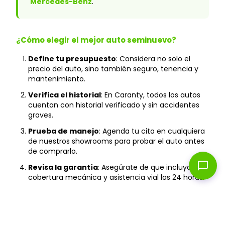
Mercedes-Benz
.
¿Cómo elegir el mejor auto seminuevo?
Define tu presupuesto
: Considera no solo el
precio del auto, sino también seguro, tenencia y
mantenimiento.
Verifica el historial
: En Caranty, todos los autos
cuentan con historial verificado y sin accidentes
graves.
Prueba de manejo
: Agenda tu cita en cualquiera
de nuestros showrooms para probar el auto antes
de comprarlo.
chat_bubble
Revisa la garantía
: Asegúrate de que incluya
cobertura mecánica y asistencia vial las 24 horas.
Financiamiento
: Compara tasas y plazos para
encontrar la mejor opción según tu capacidad de
pago.