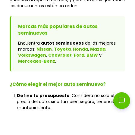
los documentos estén en orden.
Marcas más populares de autos
seminuevos
Encuentra
autos seminuevos
de las mejores
marcas:
Nissan
,
Toyota
,
Honda
,
Mazda
,
Volkswagen
,
Chevrolet
,
Ford
,
BMW
y
Mercedes-Benz
.
¿Cómo elegir el mejor auto seminuevo?
Define tu presupuesto
: Considera no solo el
chat_bubble
precio del auto, sino también seguro, tenencia y
mantenimiento.
Verifica el historial
: En Caranty, todos los autos
cuentan con historial verificado y sin accidentes
graves.