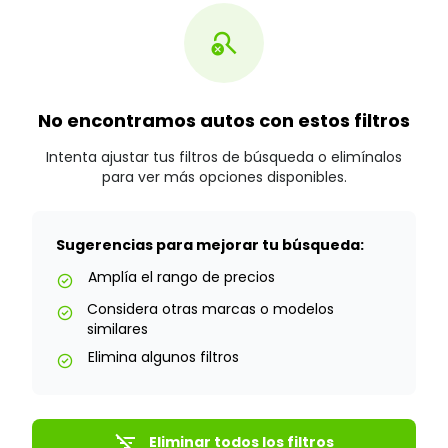
search_off
No encontramos autos con estos filtros
Intenta ajustar tus filtros de búsqueda o elimínalos
para ver más opciones disponibles.
Sugerencias para mejorar tu búsqueda:
Amplía el rango de precios
check_circle
Considera otras marcas o modelos
check_circle
similares
Elimina algunos filtros
check_circle
filter_list_off
Eliminar todos los filtros