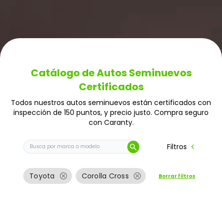
Catálogo de Autos Seminuevos
Certificados
Todos nuestros autos seminuevos están certificados con
inspección de 150 puntos, y precio justo. Compra seguro
con Caranty.
Buscar auto por marca o modelo
chevron_left
Filtros
search
cancel
cancel
Toyota
Corolla Cross
Borrar filtros