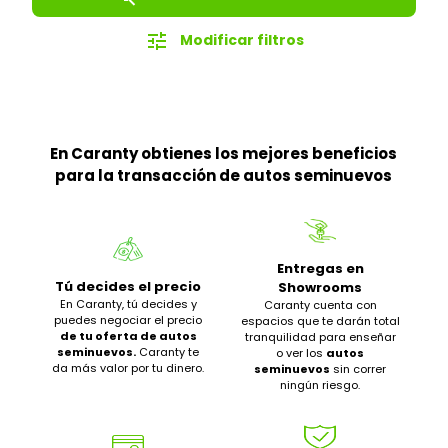
tune
Modificar filtros
En Caranty obtienes los mejores beneficios
para la transacción de autos seminuevos
Entregas en
Tú decides el precio
Showrooms
En Caranty, tú decides y
Caranty cuenta con
puedes negociar el precio
espacios que te darán total
de tu oferta de autos
tranquilidad para enseñar
seminuevos.
Caranty te
o ver los
autos
da más valor por tu dinero.
seminuevos
sin correr
ningún riesgo.