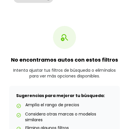
search_off
No encontramos autos con estos filtros
Intenta ajustar tus filtros de búsqueda o elimínalos
para ver más opciones disponibles.
Sugerencias para mejorar tu búsqueda:
Amplía el rango de precios
check_circle
Considera otras marcas o modelos
check_circle
similares
Elimina algunos filtros