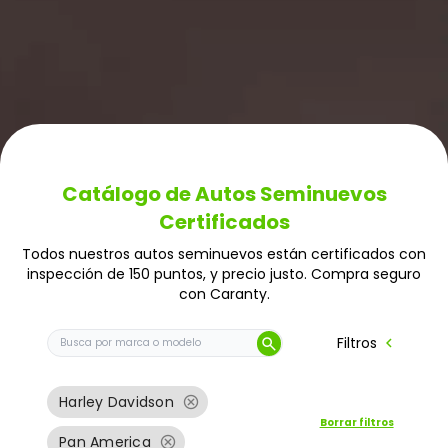
Catálogo de Autos Seminuevos
Certificados
Todos nuestros autos seminuevos están certificados con
inspección de 150 puntos, y precio justo. Compra seguro
con Caranty.
Buscar auto por marca o modelo
chevron_left
Filtros
search
cancel
Harley Davidson
Borrar filtros
cancel
Pan America