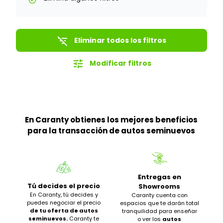
check_circle
filter_list_off
Eliminar todos los filtros
tune
Modificar filtros
En Caranty obtienes los mejores beneficios
para la transacción de autos seminuevos
Entregas en
Tú decides el precio
Showrooms
En Caranty, tú decides y
Caranty cuenta con
puedes negociar el precio
espacios que te darán total
de tu oferta de autos
tranquilidad para enseñar
seminuevos.
Caranty te
o ver los
autos