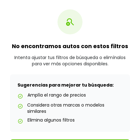
search_off
No encontramos autos con estos filtros
Intenta ajustar tus filtros de búsqueda o elimínalos
para ver más opciones disponibles.
Sugerencias para mejorar tu búsqueda:
Amplía el rango de precios
check_circle
Considera otras marcas o modelos
check_circle
similares
Elimina algunos filtros
check_circle