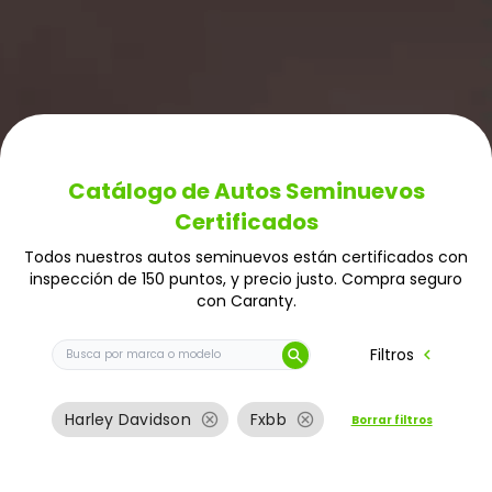
Catálogo de Autos Seminuevos
Certificados
Todos nuestros autos seminuevos están certificados con
inspección de 150 puntos, y precio justo. Compra seguro
con Caranty.
Buscar auto por marca o modelo
chevron_left
Filtros
search
cancel
cancel
Harley Davidson
Fxbb
Borrar filtros