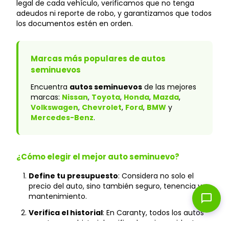
legal de cada vehículo, verificamos que no tenga
adeudos ni reporte de robo, y garantizamos que todos
los documentos estén en orden.
Marcas más populares de autos
seminuevos
Encuentra
autos seminuevos
de las mejores
marcas:
Nissan
,
Toyota
,
Honda
,
Mazda
,
Volkswagen
,
Chevrolet
,
Ford
,
BMW
y
Mercedes-Benz
.
¿Cómo elegir el mejor auto seminuevo?
Define tu presupuesto
: Considera no solo el
precio del auto, sino también seguro, tenencia y
mantenimiento.
chat_bubble
Verifica el historial
: En Caranty, todos los autos
cuentan con historial verificado y sin accidentes