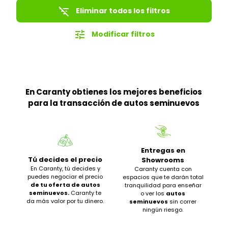
filter_list_off
Eliminar todos los filtros
tune
Modificar filtros
En Caranty obtienes los mejores beneficios
para la transacción de autos seminuevos
Entregas en
Tú decides el precio
Showrooms
En Caranty, tú decides y
Caranty cuenta con
puedes negociar el precio
espacios que te darán total
de tu oferta de autos
tranquilidad para enseñar
seminuevos.
Caranty te
o ver los
autos
da más valor por tu dinero.
seminuevos
sin correr
ningún riesgo.