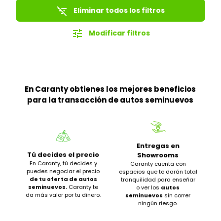
filter_list_off
Eliminar todos los filtros
tune
Modificar filtros
En Caranty obtienes los mejores beneficios
para la transacción de autos seminuevos
Entregas en
Tú decides el precio
Showrooms
En Caranty, tú decides y
Caranty cuenta con
puedes negociar el precio
espacios que te darán total
de tu oferta de autos
tranquilidad para enseñar
seminuevos.
Caranty te
o ver los
autos
da más valor por tu dinero.
seminuevos
sin correr
ningún riesgo.