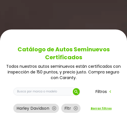
Catálogo de Autos Seminuevos
Certificados
Todos nuestros autos seminuevos están certificados con
inspección de 150 puntos, y precio justo. Compra seguro
con Caranty.
Buscar auto por marca o modelo
chevron_left
Filtros
search
cancel
cancel
Harley Davidson
Fltr
Borrar filtros