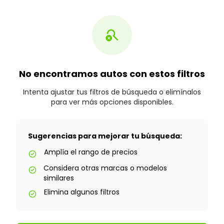
search_off
No encontramos autos con estos filtros
Intenta ajustar tus filtros de búsqueda o elimínalos
para ver más opciones disponibles.
Sugerencias para mejorar tu búsqueda:
Amplía el rango de precios
check_circle
Considera otras marcas o modelos
check_circle
similares
Elimina algunos filtros
check_circle