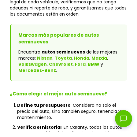
legal de cada vehículo, verificamos que no tenga
adeudos ni reporte de robo, y garantizamos que todos
los documentos estén en orden.
Marcas más populares de autos
seminuevos
Encuentra
autos seminuevos
de las mejores
marcas:
Nissan
,
Toyota
,
Honda
,
Mazda
,
Volkswagen
,
Chevrolet
,
Ford
,
BMW
y
Mercedes-Benz
.
¿Cómo elegir el mejor auto seminuevo?
Define tu presupuesto
: Considera no solo el
precio del auto, sino también seguro, tenencia y
mantenimiento.
chat_bubble
Verifica el historial
: En Caranty, todos los autos
cuentan con historial verificado y sin accidentes