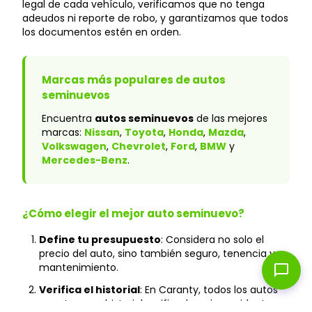
legal de cada vehículo, verificamos que no tenga
adeudos ni reporte de robo, y garantizamos que todos
los documentos estén en orden.
Marcas más populares de autos
seminuevos
Encuentra
autos seminuevos
de las mejores
marcas:
Nissan
,
Toyota
,
Honda
,
Mazda
,
Volkswagen
,
Chevrolet
,
Ford
,
BMW
y
Mercedes-Benz
.
¿Cómo elegir el mejor auto seminuevo?
Define tu presupuesto
: Considera no solo el
precio del auto, sino también seguro, tenencia y
mantenimiento.
chat_bubble
Verifica el historial
: En Caranty, todos los autos
cuentan con historial verificado y sin accidentes