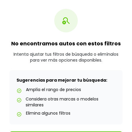
search_off
No encontramos autos con estos filtros
Intenta ajustar tus filtros de búsqueda o elimínalos
para ver más opciones disponibles.
Sugerencias para mejorar tu búsqueda:
Amplía el rango de precios
check_circle
Considera otras marcas o modelos
check_circle
similares
Elimina algunos filtros
check_circle