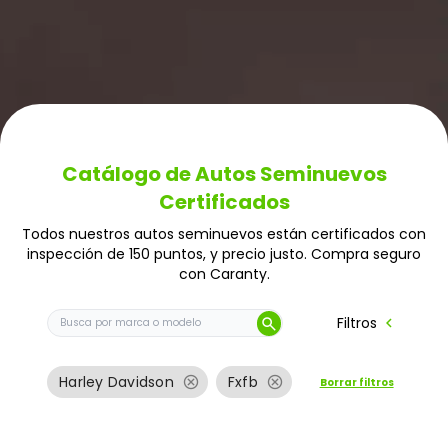
Catálogo de Autos Seminuevos
Certificados
Todos nuestros autos seminuevos están certificados con
inspección de 150 puntos, y precio justo. Compra seguro
con Caranty.
Buscar auto por marca o modelo
chevron_left
Filtros
search
cancel
cancel
Harley Davidson
Fxfb
Borrar filtros