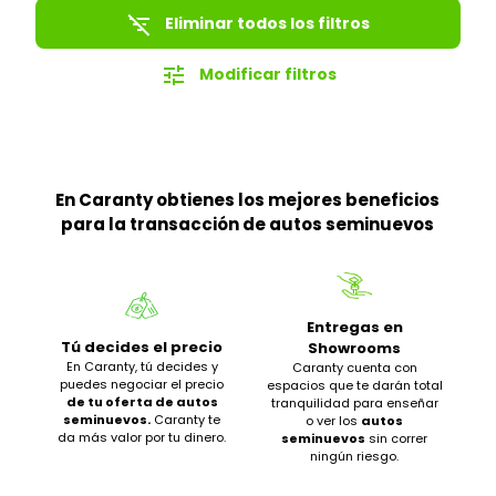
filter_list_off
Eliminar todos los filtros
tune
Modificar filtros
En Caranty obtienes los mejores beneficios
para la transacción de autos seminuevos
Entregas en
Tú decides el precio
Showrooms
En Caranty, tú decides y
Caranty cuenta con
puedes negociar el precio
espacios que te darán total
de tu oferta de autos
tranquilidad para enseñar
seminuevos.
Caranty te
o ver los
autos
da más valor por tu dinero.
seminuevos
sin correr
ningún riesgo.