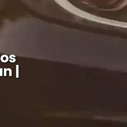
os
n |