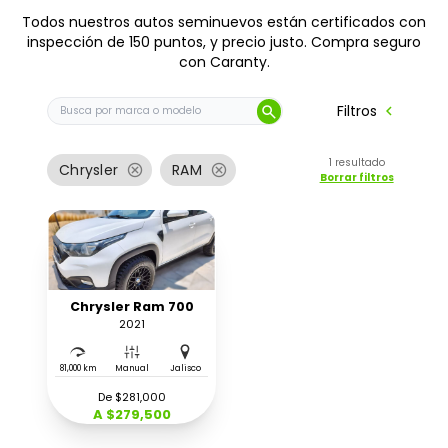
Todos nuestros autos seminuevos están certificados con
inspección de 150 puntos, y precio justo. Compra seguro
con Caranty.
Buscar auto por marca o modelo
chevron_left
Filtros
search
1
resultado
cancel
cancel
Chrysler
RAM
Borrar filtros
Chrysler Ram 700
2021
81,000 km
Manual
Jalisco
De $281,000
A $279,500