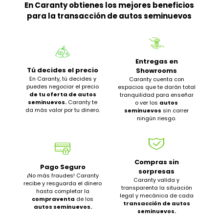
En Caranty obtienes los mejores beneficios
para la transacción de autos seminuevos
Entregas en
Tú decides el precio
Showrooms
En Caranty, tú decides y
Caranty cuenta con
puedes negociar el precio
espacios que te darán total
de tu oferta de autos
tranquilidad para enseñar
seminuevos.
Caranty te
o ver los
autos
da más valor por tu dinero.
seminuevos
sin correr
ningún riesgo.
Compras sin
Pago Seguro
sorpresas
¡No más fraudes! Caranty
Caranty valida y
recibe y resguarda el dinero
transparenta la situación
hasta completar la
legal y mecánica de cada
compraventa
de los
transacción de autos
autos seminuevos.
seminuevos.