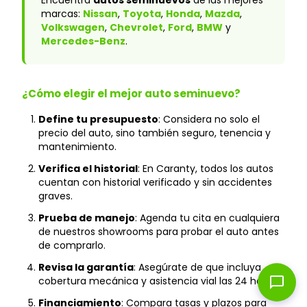
Encuentra
autos seminuevos
de las mejores
marcas:
Nissan
,
Toyota
,
Honda
,
Mazda
,
Volkswagen
,
Chevrolet
,
Ford
,
BMW
y
Mercedes-Benz
.
¿Cómo elegir el mejor auto seminuevo?
Define tu presupuesto
: Considera no solo el
precio del auto, sino también seguro, tenencia y
mantenimiento.
Verifica el historial
: En Caranty, todos los autos
cuentan con historial verificado y sin accidentes
graves.
Prueba de manejo
: Agenda tu cita en cualquiera
de nuestros showrooms para probar el auto antes
de comprarlo.
Revisa la garantía
: Asegúrate de que incluya
chat_bubble
cobertura mecánica y asistencia vial las 24 horas.
Financiamiento
: Compara tasas y plazos para