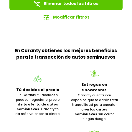
filter_list_off
Eliminar todos los filtros
tune
Modificar filtros
En Caranty obtienes los mejores beneficios
para la transacción de autos seminuevos
Entregas en
Tú decides el precio
Showrooms
En Caranty, tú decides y
Caranty cuenta con
puedes negociar el precio
espacios que te darán total
de tu oferta de autos
tranquilidad para enseñar
seminuevos.
Caranty te
o ver los
autos
da más valor por tu dinero.
seminuevos
sin correr
ningún riesgo.