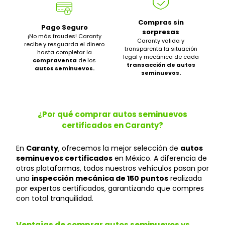
Compras sin
Pago Seguro
sorpresas
¡No más fraudes! Caranty
Caranty valida y
recibe y resguarda el dinero
transparenta la situación
hasta completar la
legal y mecánica de cada
compraventa
de los
transacción de autos
autos seminuevos.
seminuevos.
¿Por qué comprar autos seminuevos
certificados en Caranty?
En
Caranty
, ofrecemos la mejor selección de
autos
seminuevos certificados
en México. A diferencia de
otras plataformas, todos nuestros vehículos pasan por
una
inspección mecánica de 150 puntos
realizada
por expertos certificados, garantizando que compres
con total tranquilidad.
Ventajas de comprar autos seminuevos vs