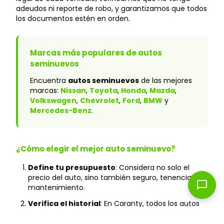
adeudos ni reporte de robo, y garantizamos que todos
los documentos estén en orden.
Marcas más populares de autos
seminuevos
Encuentra
autos seminuevos
de las mejores
marcas:
Nissan
,
Toyota
,
Honda
,
Mazda
,
Volkswagen
,
Chevrolet
,
Ford
,
BMW
y
Mercedes-Benz
.
¿Cómo elegir el mejor auto seminuevo?
Define tu presupuesto
: Considera no solo el
precio del auto, sino también seguro, tenencia y
chat_bubble
mantenimiento.
Verifica el historial
: En Caranty, todos los autos
cuentan con historial verificado y sin accidentes
graves.