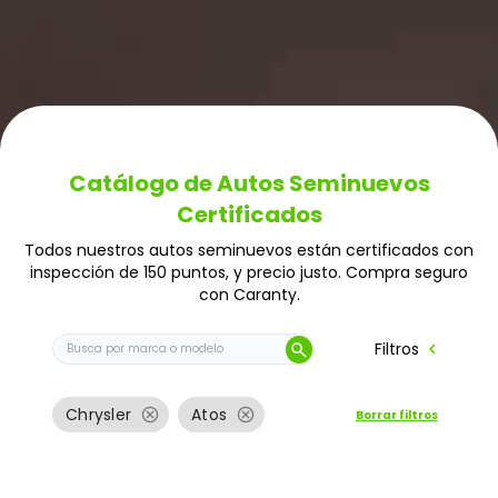
Catálogo de Autos Seminuevos
Certificados
Todos nuestros autos seminuevos están certificados con
inspección de 150 puntos, y precio justo. Compra seguro
con Caranty.
Buscar auto por marca o modelo
chevron_left
Filtros
search
cancel
cancel
Chrysler
Atos
Borrar filtros