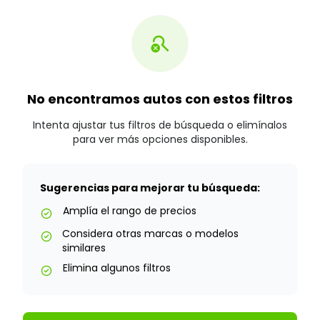
search_off
No encontramos autos con estos filtros
Intenta ajustar tus filtros de búsqueda o elimínalos
para ver más opciones disponibles.
Sugerencias para mejorar tu búsqueda:
Amplía el rango de precios
check_circle
Considera otras marcas o modelos
check_circle
similares
Elimina algunos filtros
check_circle