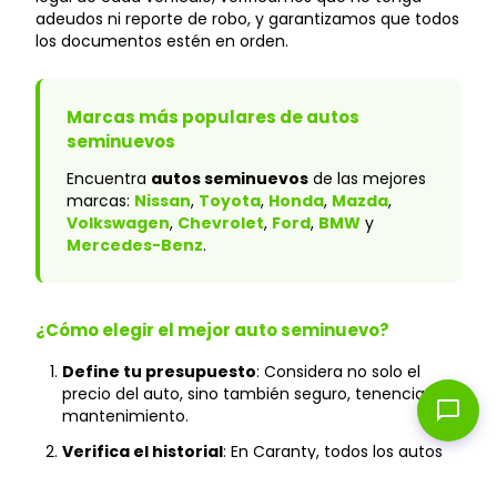
adeudos ni reporte de robo, y garantizamos que todos
los documentos estén en orden.
Marcas más populares de autos
seminuevos
Encuentra
autos seminuevos
de las mejores
marcas:
Nissan
,
Toyota
,
Honda
,
Mazda
,
Volkswagen
,
Chevrolet
,
Ford
,
BMW
y
Mercedes-Benz
.
¿Cómo elegir el mejor auto seminuevo?
Define tu presupuesto
: Considera no solo el
precio del auto, sino también seguro, tenencia y
chat_bubble
mantenimiento.
Verifica el historial
: En Caranty, todos los autos
cuentan con historial verificado y sin accidentes
graves.