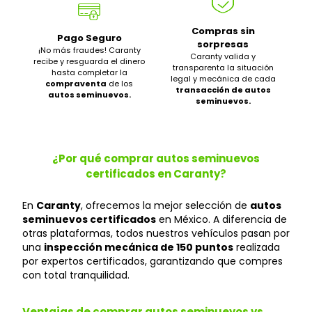
Compras sin
Pago Seguro
sorpresas
¡No más fraudes! Caranty
Caranty valida y
recibe y resguarda el dinero
transparenta la situación
hasta completar la
legal y mecánica de cada
compraventa
de los
transacción de autos
autos seminuevos.
seminuevos.
¿Por qué comprar autos seminuevos
certificados en Caranty?
En
Caranty
, ofrecemos la mejor selección de
autos
seminuevos certificados
en México. A diferencia de
otras plataformas, todos nuestros vehículos pasan por
una
inspección mecánica de 150 puntos
realizada
por expertos certificados, garantizando que compres
con total tranquilidad.
Ventajas de comprar autos seminuevos vs