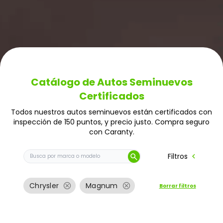
Catálogo de Autos Seminuevos
Certificados
Todos nuestros autos seminuevos están certificados con
inspección de 150 puntos, y precio justo. Compra seguro
con Caranty.
Buscar auto por marca o modelo
chevron_left
Filtros
search
cancel
cancel
Chrysler
Magnum
Borrar filtros