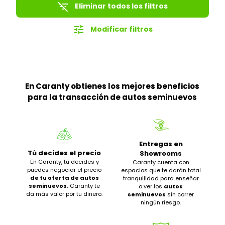
filter_list_off
Eliminar todos los filtros
tune
Modificar filtros
En Caranty obtienes los mejores beneficios
para la transacción de autos seminuevos
Entregas en
Tú decides el precio
Showrooms
En Caranty, tú decides y
Caranty cuenta con
puedes negociar el precio
espacios que te darán total
de tu oferta de autos
tranquilidad para enseñar
seminuevos.
Caranty te
o ver los
autos
da más valor por tu dinero.
seminuevos
sin correr
ningún riesgo.