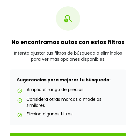
search_off
No encontramos autos con estos filtros
Intenta ajustar tus filtros de búsqueda o elimínalos
para ver más opciones disponibles.
Sugerencias para mejorar tu búsqueda:
Amplía el rango de precios
check_circle
Considera otras marcas o modelos
check_circle
similares
Elimina algunos filtros
check_circle