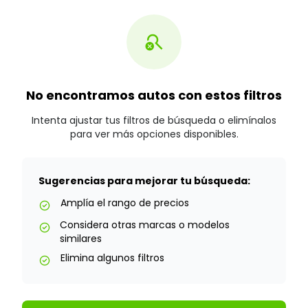
search_off
No encontramos autos con estos filtros
Intenta ajustar tus filtros de búsqueda o elimínalos
para ver más opciones disponibles.
Sugerencias para mejorar tu búsqueda:
Amplía el rango de precios
check_circle
Considera otras marcas o modelos
check_circle
similares
Elimina algunos filtros
check_circle