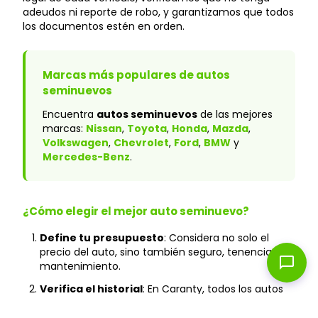
adeudos ni reporte de robo, y garantizamos que todos
los documentos estén en orden.
Marcas más populares de autos
seminuevos
Encuentra
autos seminuevos
de las mejores
marcas:
Nissan
,
Toyota
,
Honda
,
Mazda
,
Volkswagen
,
Chevrolet
,
Ford
,
BMW
y
Mercedes-Benz
.
¿Cómo elegir el mejor auto seminuevo?
Define tu presupuesto
: Considera no solo el
precio del auto, sino también seguro, tenencia y
chat_bubble
mantenimiento.
Verifica el historial
: En Caranty, todos los autos
cuentan con historial verificado y sin accidentes
graves.