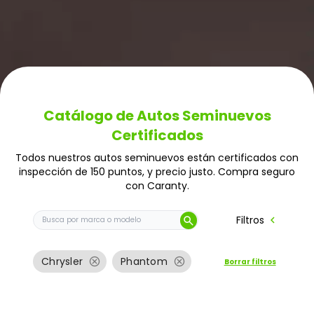
Catálogo de Autos Seminuevos
Certificados
Todos nuestros autos seminuevos están certificados con
inspección de 150 puntos, y precio justo. Compra seguro
con Caranty.
Buscar auto por marca o modelo
chevron_left
Filtros
search
cancel
cancel
Chrysler
Phantom
Borrar filtros