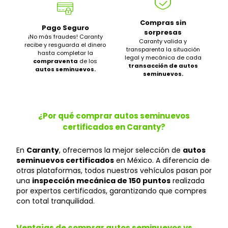
Compras sin
Pago Seguro
sorpresas
¡No más fraudes! Caranty
Caranty valida y
recibe y resguarda el dinero
transparenta la situación
hasta completar la
legal y mecánica de cada
compraventa
de los
transacción de autos
autos seminuevos.
seminuevos.
¿Por qué comprar autos seminuevos
certificados en Caranty?
En
Caranty
, ofrecemos la mejor selección de
autos
seminuevos certificados
en México. A diferencia de
otras plataformas, todos nuestros vehículos pasan por
una
inspección mecánica de 150 puntos
realizada
por expertos certificados, garantizando que compres
con total tranquilidad.
Ventajas de comprar autos seminuevos vs