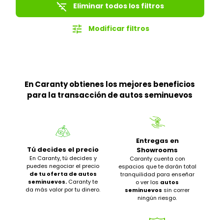
filter_list_off
Eliminar todos los filtros
tune
Modificar filtros
En Caranty obtienes los mejores beneficios
para la transacción de autos seminuevos
Entregas en
Tú decides el precio
Showrooms
En Caranty, tú decides y
Caranty cuenta con
puedes negociar el precio
espacios que te darán total
de tu oferta de autos
tranquilidad para enseñar
seminuevos.
Caranty te
o ver los
autos
da más valor por tu dinero.
seminuevos
sin correr
ningún riesgo.