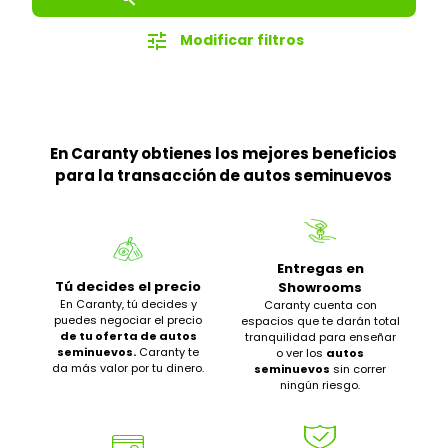
tune
Modificar filtros
En Caranty obtienes los mejores beneficios
para la transacción de autos seminuevos
Entregas en
Tú decides el precio
Showrooms
En Caranty, tú decides y
Caranty cuenta con
puedes negociar el precio
espacios que te darán total
de tu oferta de autos
tranquilidad para enseñar
seminuevos.
Caranty te
o ver los
autos
da más valor por tu dinero.
seminuevos
sin correr
ningún riesgo.