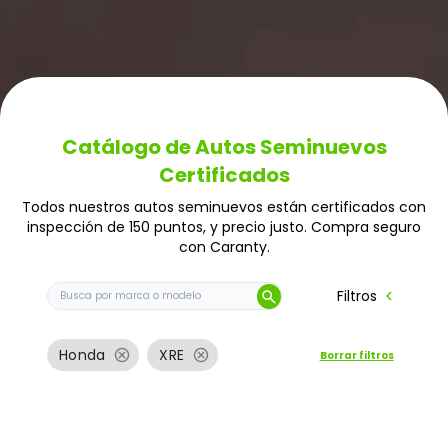
Catálogo de Autos Seminuevos
Certificados
Todos nuestros autos seminuevos están certificados con
inspección de 150 puntos, y precio justo. Compra seguro
con Caranty.
Buscar auto por marca o modelo
chevron_left
Filtros
search
cancel
cancel
Honda
XRE
Borrar filtros