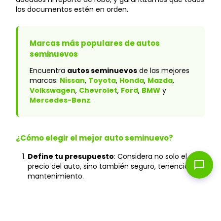
los documentos estén en orden.
Marcas más populares de autos
seminuevos
Encuentra
autos seminuevos
de las mejores
marcas:
Nissan
,
Toyota
,
Honda
,
Mazda
,
Volkswagen
,
Chevrolet
,
Ford
,
BMW
y
Mercedes-Benz
.
¿Cómo elegir el mejor auto seminuevo?
Define tu presupuesto
: Considera no solo el
chat_bubble
precio del auto, sino también seguro, tenencia y
mantenimiento.
Verifica el historial
: En Caranty, todos los autos
cuentan con historial verificado y sin accidentes
graves.