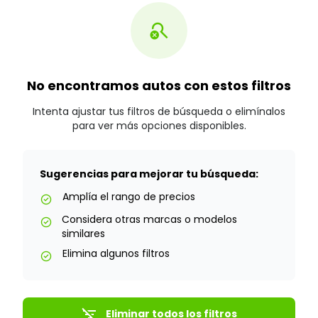
search_off
No encontramos autos con estos filtros
Intenta ajustar tus filtros de búsqueda o elimínalos
para ver más opciones disponibles.
Sugerencias para mejorar tu búsqueda:
Amplía el rango de precios
check_circle
Considera otras marcas o modelos
check_circle
similares
Elimina algunos filtros
check_circle
filter_list_off
Eliminar todos los filtros