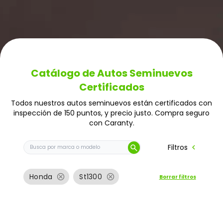
Catálogo de Autos Seminuevos
Certificados
Todos nuestros autos seminuevos están certificados con
inspección de 150 puntos, y precio justo. Compra seguro
con Caranty.
Buscar auto por marca o modelo
chevron_left
Filtros
search
cancel
cancel
Honda
St1300
Borrar filtros