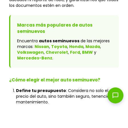
los documentos estén en orden.
Marcas más populares de autos
seminuevos
Encuentra
autos seminuevos
de las mejores
marcas:
Nissan
,
Toyota
,
Honda
,
Mazda
,
Volkswagen
,
Chevrolet
,
Ford
,
BMW
y
Mercedes-Benz
.
¿Cómo elegir el mejor auto seminuevo?
Define tu presupuesto
: Considera no solo el
chat_bubble
precio del auto, sino también seguro, tenencia y
mantenimiento.
Verifica el historial
: En Caranty, todos los autos
cuentan con historial verificado y sin accidentes
graves.