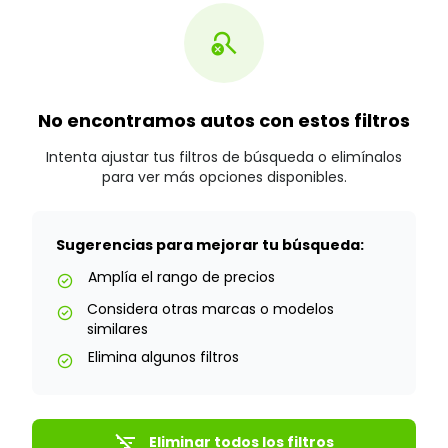
search_off
No encontramos autos con estos filtros
Intenta ajustar tus filtros de búsqueda o elimínalos
para ver más opciones disponibles.
Sugerencias para mejorar tu búsqueda:
Amplía el rango de precios
check_circle
Considera otras marcas o modelos
check_circle
similares
Elimina algunos filtros
check_circle
filter_list_off
Eliminar todos los filtros