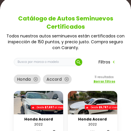
Catálogo de Autos Seminuevos
Certificados
Todos nuestros autos seminuevos están certificados con
inspección de 150 puntos, y precio justo. Compra seguro
con Caranty.
Buscar auto por marca o modelo
chevron_left
Filtros
search
11
resultados
cancel
cancel
Honda
Accord
Borrar filtros
Desde
$7,697
al mes
Desde
$5,787
al mes
Honda Accord
Honda Accord
2022
2022