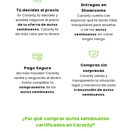
Entregas en
Tú decides el precio
Showrooms
En Caranty, tú decides y
Caranty cuenta con
puedes negociar el precio
espacios que te darán total
de tu oferta de autos
tranquilidad para enseñar
seminuevos.
Caranty te
o ver los
autos
da más valor por tu dinero.
seminuevos
sin correr
ningún riesgo.
Compras sin
Pago Seguro
sorpresas
¡No más fraudes! Caranty
Caranty valida y
recibe y resguarda el dinero
transparenta la situación
hasta completar la
legal y mecánica de cada
compraventa
de los
transacción de autos
autos seminuevos.
seminuevos.
¿Por qué comprar autos seminuevos
certificados en Caranty?