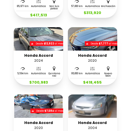
85,971 km
Automática
San luis
57,000 km
Automática
Michoacán
potosi
$313,920
$417,513
Desde
$12,922
al mes
Desde
$7,777
al mes
Honda Accord
Honda Accord
2024
2020
5,594 km
Automática
Quintana
95,000 km
Automática
Nuevo
roo
león
$700,983
$418,455
Desde
$7,584
al mes
Honda Accord
Honda Accord
2020
2004