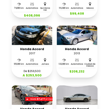
79,000 km
Automática
Quintana
116,600 km
Automática
México
roo
$99,408
$408,096
Honda Accord
Honda Accord
2017
2013
105,000 km
Automática
Jalisco
132,000 km
Automática
Ciudad de
méxico
De $259,500
$208,232
A $253,500
Desde
$7,477
al mes
Honda Accord
Honda Accord