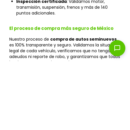
Inspección certificada
: Validamos motor,
transmisión, suspensión, frenos y más de 140
puntos adicionales.
El proceso de compra más seguro de México
Nuestro proceso de
compra de autos seminuevos
es 100% transparente y seguro. Validamos la situación
chat_bubble
legal de cada vehículo, verificamos que no tenga
adeudos ni reporte de robo, y garantizamos que todos
los documentos estén en orden.
Marcas más populares de autos
seminuevos
Encuentra
autos seminuevos
de las mejores
marcas:
Nissan
,
Toyota
,
Honda
,
Mazda
,
Volkswagen
,
Chevrolet
,
Ford
,
BMW
y
Mercedes-Benz
.