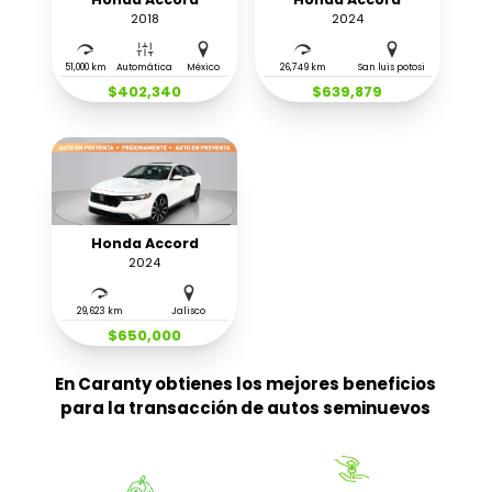
2018
2024
51,000 km
Automática
México
26,749 km
San luis potosi
$402,340
$639,879
Honda Accord
2024
29,623 km
Jalisco
$650,000
En Caranty obtienes los mejores beneficios
para la transacción de autos seminuevos