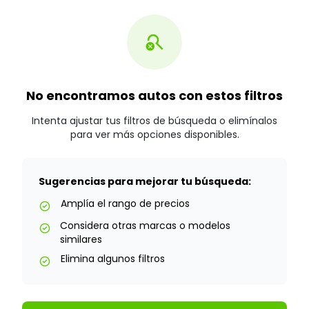
search_off
No encontramos autos con estos filtros
Intenta ajustar tus filtros de búsqueda o elimínalos
para ver más opciones disponibles.
Sugerencias para mejorar tu búsqueda:
Amplía el rango de precios
check_circle
Considera otras marcas o modelos
check_circle
similares
Elimina algunos filtros
check_circle