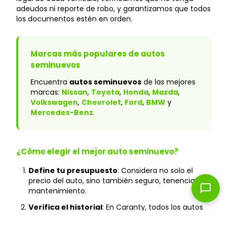
adeudos ni reporte de robo, y garantizamos que todos
los documentos estén en orden.
Marcas más populares de autos
seminuevos
Encuentra
autos seminuevos
de las mejores
marcas:
Nissan
,
Toyota
,
Honda
,
Mazda
,
Volkswagen
,
Chevrolet
,
Ford
,
BMW
y
Mercedes-Benz
.
¿Cómo elegir el mejor auto seminuevo?
Define tu presupuesto
: Considera no solo el
precio del auto, sino también seguro, tenencia y
chat_bubble
mantenimiento.
Verifica el historial
: En Caranty, todos los autos
cuentan con historial verificado y sin accidentes
graves.