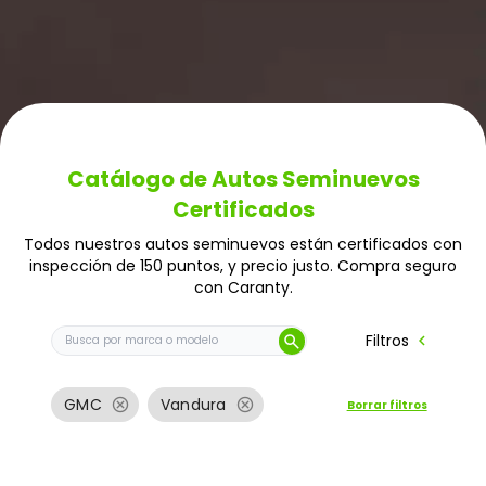
Catálogo de Autos Seminuevos
Certificados
Todos nuestros autos seminuevos están certificados con
inspección de 150 puntos, y precio justo. Compra seguro
con Caranty.
Buscar auto por marca o modelo
chevron_left
Filtros
search
cancel
cancel
GMC
Vandura
Borrar filtros