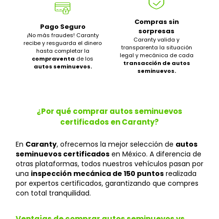
Compras sin
Pago Seguro
sorpresas
¡No más fraudes! Caranty
Caranty valida y
recibe y resguarda el dinero
transparenta la situación
hasta completar la
legal y mecánica de cada
compraventa
de los
transacción de autos
autos seminuevos.
seminuevos.
¿Por qué comprar autos seminuevos
certificados en Caranty?
En
Caranty
, ofrecemos la mejor selección de
autos
seminuevos certificados
en México. A diferencia de
otras plataformas, todos nuestros vehículos pasan por
una
inspección mecánica de 150 puntos
realizada
por expertos certificados, garantizando que compres
con total tranquilidad.
Ventajas de comprar autos seminuevos vs