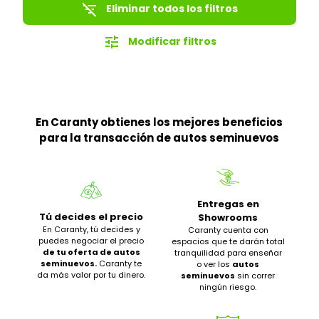
filter_list_off
Eliminar todos los filtros
tune
Modificar filtros
En Caranty obtienes los mejores beneficios
para la transacción de autos seminuevos
Entregas en
Tú decides el precio
Showrooms
En Caranty, tú decides y
Caranty cuenta con
puedes negociar el precio
espacios que te darán total
de tu oferta de autos
tranquilidad para enseñar
seminuevos.
Caranty te
o ver los
autos
da más valor por tu dinero.
seminuevos
sin correr
ningún riesgo.